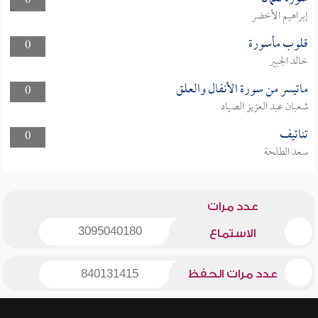
0
إبراهيم الأخضر
قلوب مأسورة
0
خالد الجبير
ماتيسر من سورة الأنفال والعلق
0
شعبان عبد العزيز الصياد
تناتيف
0
سعد الطلحة
عدد مرات
3095040180
الاستماع
عدد مرات الحفظ
840131415