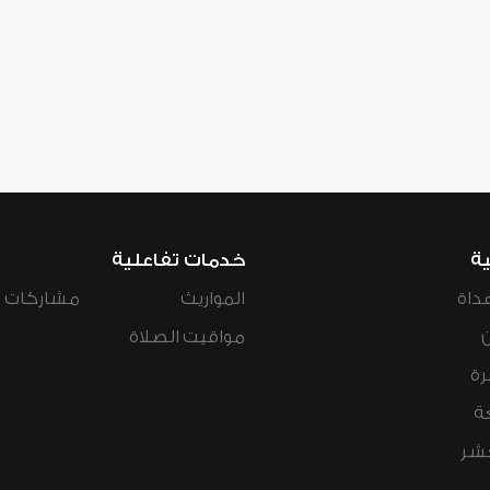
ية
خدمات تفاعلية
داة
المواريث
مشاركات ال
مواقيت الصلاة
رة
ة
عشر