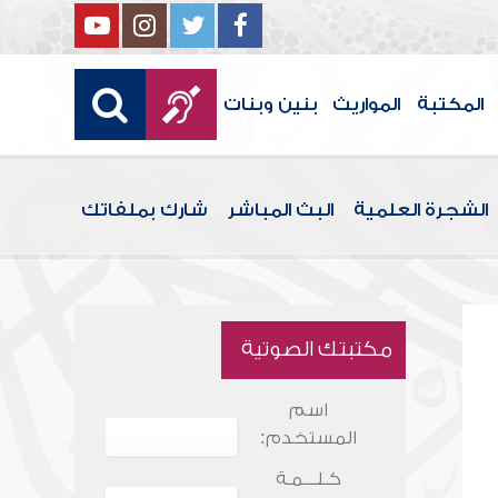
المكتبة
المواريث
بنين وبنات
الشجرة العلمية
البث المباشر
شارك بملفاتك
مكتبتك الصوتية
اسم
المستخدم:
كـلـــمـة