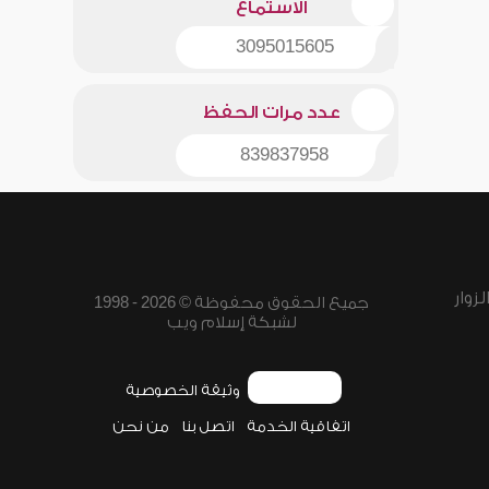
الاستماع
3095015605
عدد مرات الحفظ
839837958
زوار
جميع الحقوق محفوظة © 2026 - 1998
لشبكة إسلام ويب
وثيقة الخصوصية
اتفاقية الخدمة
اتصل بنا
من نحن