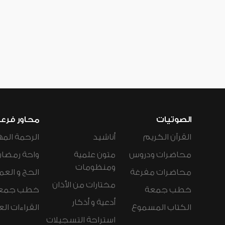
الصوتيات
محاور فرع
القرآن الكريم
أناشيد
الرحمة المه
محاضرات ودروس
متون علمية
واحة رمضان
ومنظومات
محاضرات مفرغة
الحج و العم
مختارات من الأذان
خطب جمعة
خطب جمع
أدعية و أذكار
الكتاب المسموع
القراءات ال
استراحة التسجيلات