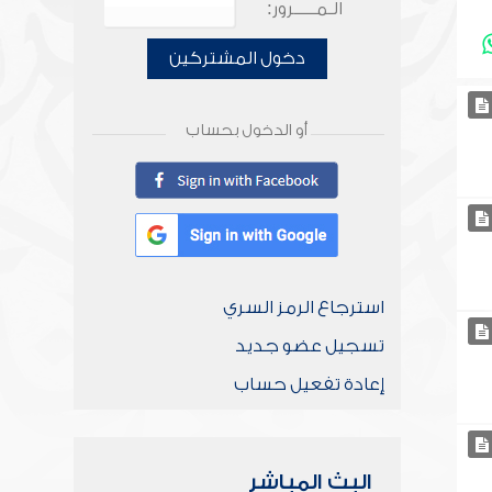
الـمـــــرور:
دخول المشتركين
أو الدخول بحساب
استرجاع الرمز السري
تسجيل عضو جديد
إعادة تفعيل حساب
البث المباشر