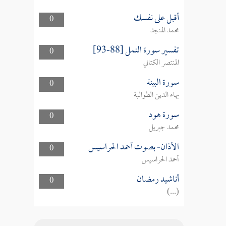
أقبل على نفسك
0
محمد المنجد
تفسير سورة النمل [88-93]
0
المنتصر الكتاني
سورة البينة
0
بهاء الدين الطوالبة
سورة هود
0
محمد جبريل
الأذان- بصوت أحمد الحراسيس
0
أحمد الحراسيس
أناشيد رمضان
0
(...)