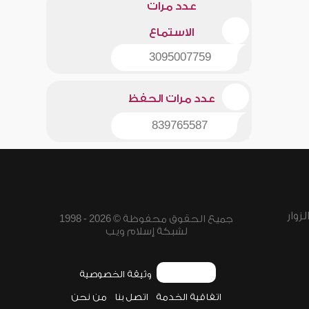
عدد مرات
الاستماع
3095007759
عدد مرات الحفظ
839765587
زوار
جميع الحقوق محفوظة © 2026 - 1998
لشبكة إسلام ويب
وثيقة الخصوصية
اتفاقية الخدمة
اتصل بنا
من نحن