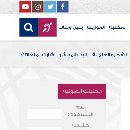
المكتبة
المواريث
بنين وبنات
الشجرة العلمية
البث المباشر
شارك بملفاتك
مكتبتك الصوتية
اسم
المستخدم:
كـلـــمـة