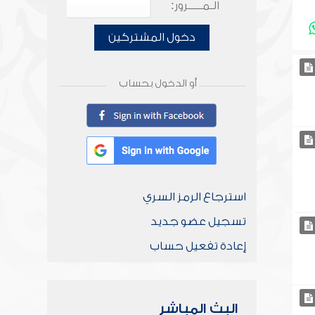
الـمـــــرور:
دخول المشتركين
أو الدخول بحساب
استرجاع الرمز السري
تسجيل عضو جديد
إعادة تفعيل حساب
البث المباشر