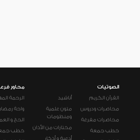
الصوتيات
محاور فرع
القرآن الكريم
أناشيد
الرحمة المه
محاضرات ودروس
متون علمية
واحة رمضان
ومنظومات
محاضرات مفرغة
الحج و العم
مختارات من الأذان
خطب جمعة
خطب جمع
أدعية و أذكار