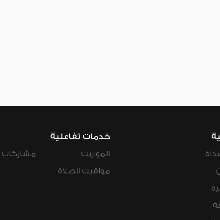
ية
خدمات تفاعلية
داة
المواريث
مشاركات ال
مواقيت الصلاة
رة
ة