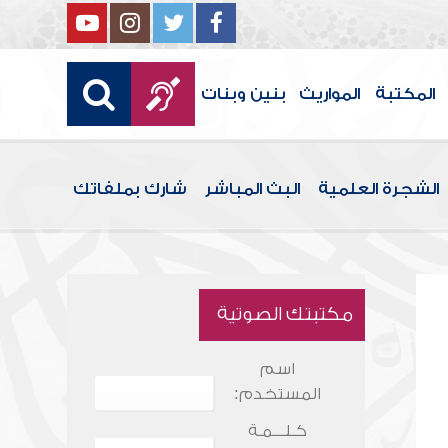
المكتبة
المواريث
بنين وبنات
الشجرة العلمية
البث المباشر
شارك بملفاتك
مكتبتك الصوتية
اسم
المستخدم:
كـلـــمـة