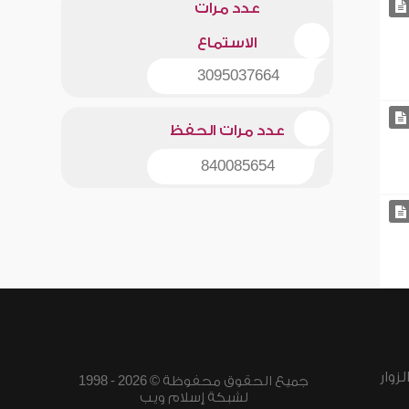
عدد مرات
الاستماع
3095037664
عدد مرات الحفظ
840085654
زوار
جميع الحقوق محفوظة © 2026 - 1998
لشبكة إسلام ويب