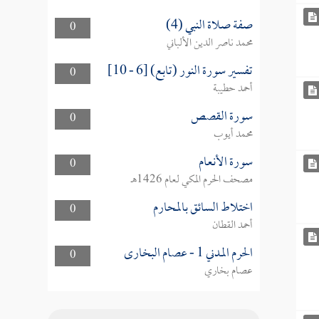
صفة صلاة النبي (4)
0
محمد ناصر الدين الألباني
تفسير سورة النور (تابع) [6 - 10]
0
أحمد حطيبة
سورة القصص
0
محمد أيوب
سورة الأنعام
0
مصحف الحرم المكي لعام 1426هـ
اختلاط السائق بالمحارم
0
أحمد القطان
الحرم المدني 1 - عصام البخارى
0
عصام بخاري