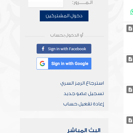
الـمـــــرور:
دخول المشتركين
أو الدخول بحساب
استرجاع الرمز السري
تسجيل عضو جديد
إعادة تفعيل حساب
البث المباشر