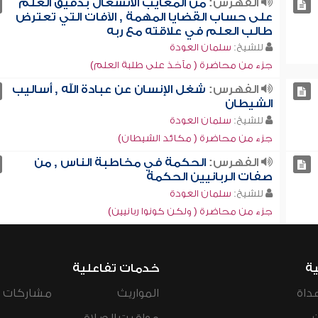
الفهرس:
من المعايب الانشغال بدقيق العلم
على حساب القضايا المهمة , الآفات التي تعترض
طالب العلم في علاقته مع ربه
للشيخ:
سلمان العودة
جزء من محاضرة ( مآخذ على طلبة العلم)
الفهرس:
شغل الإنسان عن عبادة الله , أساليب
الشيطان
للشيخ:
سلمان العودة
جزء من محاضرة ( مكائد الشيطان)
الفهرس:
الحكمة في مخاطبة الناس , من
صفات الربانيين الحكمة
للشيخ:
سلمان العودة
جزء من محاضرة ( ولكن كونوا ربانيين)
ية
خدمات تفاعلية
داة
المواريث
مشاركات ال