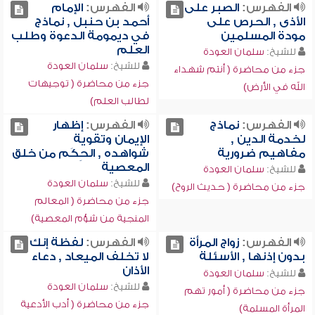
الفهرس:
الصبر على
الفهرس:
الإمام
الأذى , الحرص على
أحمد بن حنبل , نماذج
مودة المسلمين
في ديمومة الدعوة وطلب
العلم
للشيخ:
سلمان العودة
للشيخ:
سلمان العودة
جزء من محاضرة ( أنتم شهداء
جزء من محاضرة ( توجيهات
الله في الأرض)
لطالب العلم)
الفهرس:
نماذج
الفهرس:
إظهار
لخدمة الدين ,
الإيمان وتقوية
مفاهيم ضرورية
شواهده , الحِكَم من خلق
المعصية
للشيخ:
سلمان العودة
للشيخ:
سلمان العودة
جزء من محاضرة ( حديث الروح)
جزء من محاضرة ( المعالم
المنجية من شؤم المعصية)
الفهرس:
زواج المرأة
الفهرس:
لفظة إنك
بدون إذنها , الأسئلة
لا تخلف الميعاد , دعاء
الأذان
للشيخ:
سلمان العودة
للشيخ:
سلمان العودة
جزء من محاضرة ( أمور تهم
جزء من محاضرة ( أدب الأدعية
المرأة المسلمة)