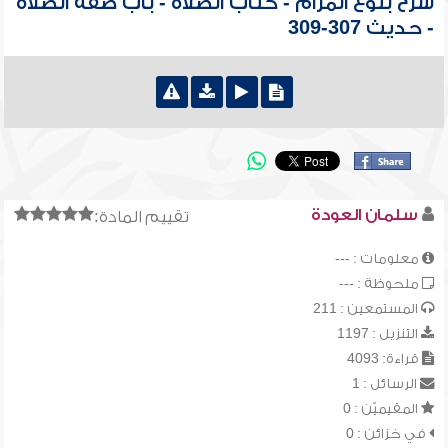
شرح بلوغ المرام - كتاب الصلاة - باب صفة الصلاة
- حديث 307-309
سلمان العودة
تقييم المادة:
معلومات : ---
ملحوظة : ---
المستمعين : 211
التنزيل : 1197
قراءة: 4093
الرسائل : 1
المقيميّن : 0
في خزائن : 0