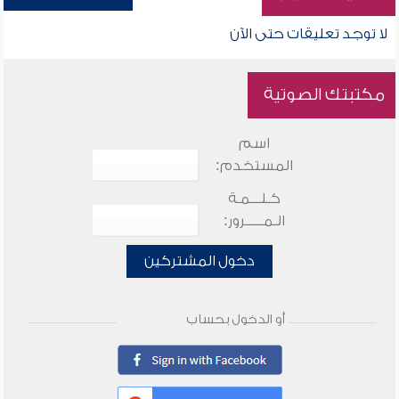
لا توجد تعليقات حتى الآن
مكتبتك الصوتية
اسم
المستخدم:
كـلـــمـة
الـمـــــرور:
دخول المشتركين
أو الدخول بحساب