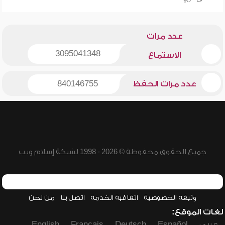
عدد مرات
3095041348
الاستماع
عدد مرات الحفظ
840146755
جميع الحقوق محفوظة © 2026 - 1998 لشبكة إسلام ويب
وثيقة الخصوصية
اتفاقية الخدمة
اتصل بنا
من نحن
لغات الموقع:
عربي
Español
Deutsch
Français
English