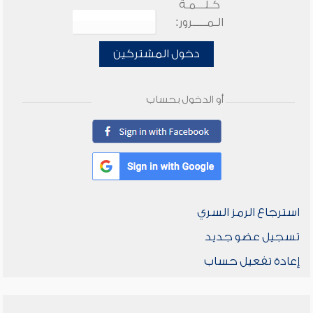
كـلـــمـة
الـمـــــرور:
دخول المشتركين
أو الدخول بحساب
استرجاع الرمز السري
تسجيل عضو جديد
إعادة تفعيل حساب