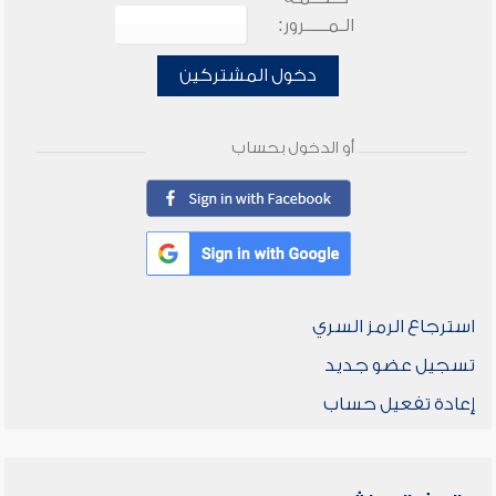
الـمـــــرور:
دخول المشتركين
أو الدخول بحساب
استرجاع الرمز السري
تسجيل عضو جديد
إعادة تفعيل حساب