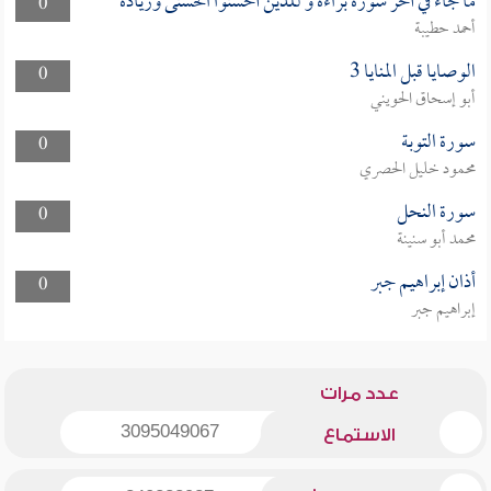
ما جاء في آخر سورة براءة و للذين أحسنوا الحسنى وزيادة
0
أحمد حطيبة
الوصايا قبل المنايا 3
0
أبو إسحاق الحويني
سورة التوبة
0
محمود خليل الحصري
سورة النحل
0
محمد أبو سنينة
أذان إبراهيم جبر
0
إبراهيم جبر
عدد مرات
3095049067
الاستماع