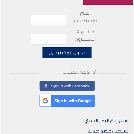
اسم
المستخدم:
كـلـــمـة
الـمـــــرور:
دخول المشتركين
أو الدخول بحساب
استرجاع الرمز السري
تسجيل عضو جديد