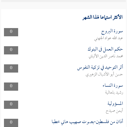
الأكثر استماعا لهذا الشهر
سورة البروج
0
عبد الله عواد الجهني
حكم العمل فى البنوك
0
محمد ناصر الدين الألباني
أثر التوحيد في تزكية النفوس
0
حسن أبو الأشبال الزهيري
سورة النساء
0
رشيد بلعالية
المسؤولية
0
أيمن صيدح
أذان من فلسطين-بصوت صهيب هاني خطبا
0