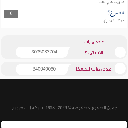
صهيب هاني خطبا
الشموخ5
0
مهند الدوسري
عدد مرات
3095033704
الاستماع
عدد مرات الحفظ
840040060
جميع الحقوق محفوظة © 2026 - 1998 لشبكة إسلام ويب