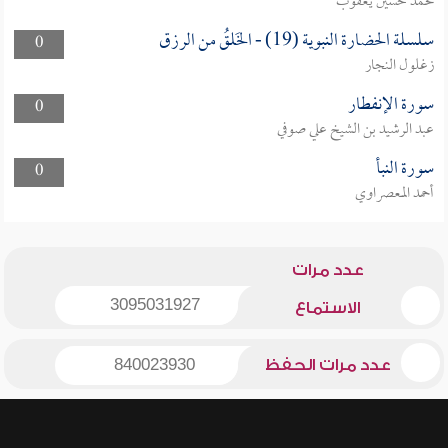
محمد حسين يعقوب
سلسلة الحضارة النبوية (19) - الخَلقُ من الرزق
0
زغلول النجار
سورة الإنفطار
0
عبد الرشيد بن الشيخ علي صوفي
سورة النبأ
0
أحمد المعصراوي
عدد مرات
3095031927
الاستماع
عدد مرات الحفظ
840023930