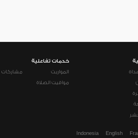
ية
خدمات تفاعلية
داة
المواريث
مشاركات ال
مواقيت الصلاة
رة
ة
عشر
Indonesia
English
Fra