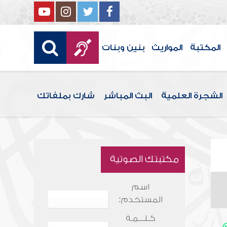
المكتبة
المواريث
بنين وبنات
الشجرة العلمية
البث المباشر
شارك بملفاتك
مكتبتك الصوتية
اسم
المستخدم:
كـلـــمـة