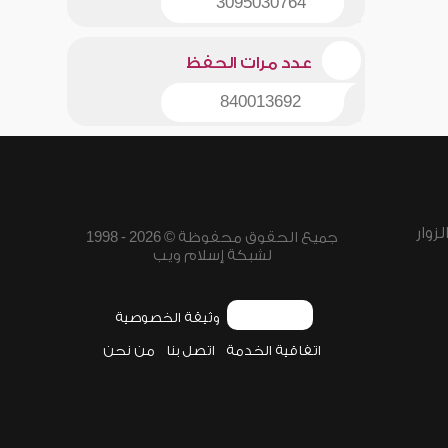
3095030764
عدد مرات الحفظ
840013692
زوار
جميع الحقوق محفوظة © 2026 - 1998
لشبكة إسلام ويب
وثيقة الخصوصية
اتفاقية الخدمة
اتصل بنا
من نحن