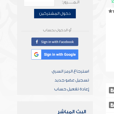
الـمـــــرور:
دخول المشتركين
أو الدخول بحساب
استرجاع الرمز السري
تسجيل عضو جديد
إعادة تفعيل حساب
البث المباشر