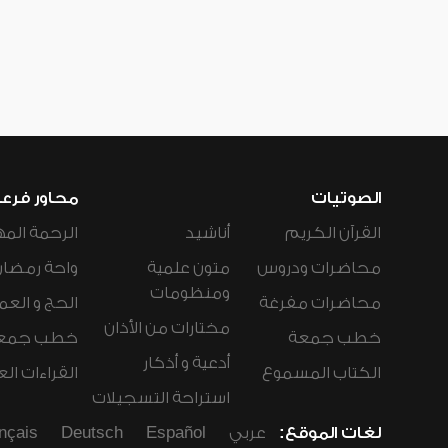
الصوتيات
محاور فرع
القرآن الكريم
أناشيد
الرحمة المه
محاضرات ودروس
متون علمية
واحة رمضان
ومنظومات
محاضرات مفرغة
الحج و العم
مختارات من الأذان
خطب جمعة
خطب جمع
أدعية و أذكار
الكتاب المسموع
القراءات ال
استراحة التسجيلات
لغات الموقع:
عربي
Español
Deutsch
nçais