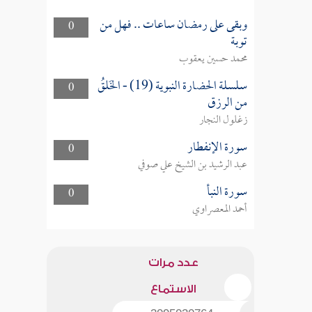
وبقى على رمضان ساعات .. فهل من
0
توبة
محمد حسين يعقوب
سلسلة الحضارة النبوية (19) - الخَلقُ
0
من الرزق
زغلول النجار
سورة الإنفطار
0
عبد الرشيد بن الشيخ علي صوفي
سورة النبأ
0
أحمد المعصراوي
عدد مرات
الاستماع