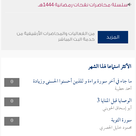
سلسلة محاضرات نفحات رمضانية 1444هـ
من الفعاليات والمحاضرات الأرشيفية من
المزيد
خدمة البث المباشر
الأكثر استماعا لهذا الشهر
ما جاء في آخر سورة براءة و للذين أحسنوا الحسنى وزيادة
0
أحمد حطيبة
الوصايا قبل المنايا 3
0
أبو إسحاق الحويني
سورة التوبة
0
محمود خليل الحصري