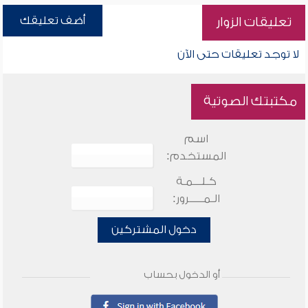
أضف تعليقك
تعليقات الزوار
لا توجد تعليقات حتى الآن
مكتبتك الصوتية
اسم
المستخدم:
كـلـــمـة
الـمـــــرور:
دخول المشتركين
أو الدخول بحساب