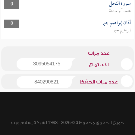
سورة النحل
0
محمد أبو سنينة
أذان إبراهيم جبر
0
إبراهيم جبر
عدد مرات
3095054175
الاستماع
عدد مرات الحفظ
840290821
جميع الحقوق محفوظة © 2026 - 1998 لشبكة إسلام ويب