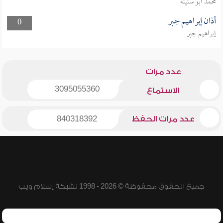
محمد أبو سنينة
أذان إبراهيم جبر
0
إبراهيم جبر
عدد مرات
3095055360
الاستماع
عدد مرات الحفظ
840318392
جميع الحقوق محفوظة © 2026 - 1998 لشبكة إسلام ويب