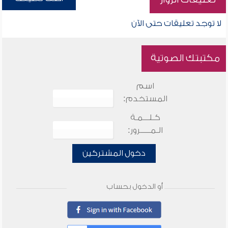
لا توجد تعليقات حتى الآن
مكتبتك الصوتية
اسم
المستخدم:
كـلـــمـة
الـمـــــرور:
دخول المشتركين
أو الدخول بحساب