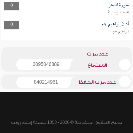
سورة النحل
0
محمد أبو سنينة
أذان إبراهيم جبر
0
إبراهيم جبر
عدد مرات
3095046889
الاستماع
عدد مرات الحفظ
840214981
جميع الحقوق محفوظة © 2026 - 1998 لشبكة إسلام ويب