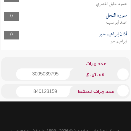
محمود خليل الحصري
سورة النحل
0
محمد أبو سنينة
أذان إبراهيم جبر
0
إبراهيم جبر
عدد مرات
3095039795
الاستماع
عدد مرات الحفظ
840123159