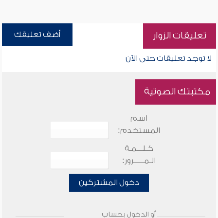
أضف تعليقك
تعليقات الزوار
لا توجد تعليقات حتى الآن
مكتبتك الصوتية
اسم
المستخدم:
كـلـــمـة
الـمـــــرور:
دخول المشتركين
أو الدخول بحساب