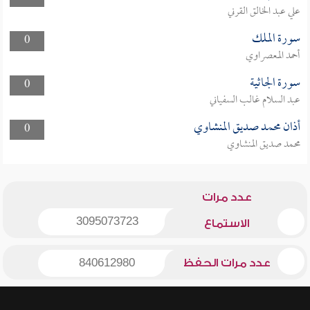
علي عبد الخالق القرني
سورة الملك
0
أحمد المعصراوي
سورة الجاثية
0
عبد السلام غالب السفياني
أذان محمد صديق المنشاوي
0
محمد صديق المنشاوي
عدد مرات
3095073723
الاستماع
عدد مرات الحفظ
840612980