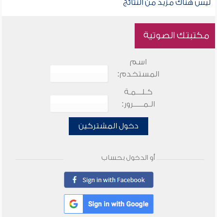
ليس هناك مزيد من النتائج
مكتبتك الصوتية
اسم
المستخدم:
كـلـــمـة
الـمـــــرور:
دخول المشتركين
أو الدخول بحساب