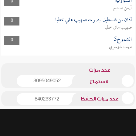
المسؤولية
0
أيمن صيدح
أذان من فلسطين-بصوت صهيب هاني خطبا
0
صهيب هاني خطبا
الشموخ5
0
مهند الدوسري
عدد مرات
3095049052
الاستماع
عدد مرات الحفظ
840233772