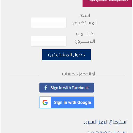
اسم
المستخدم:
كـلـــمـة
الـمـــــرور:
دخول المشتركين
أو الدخول بحساب
استرجاع الرمز السري
تسجيل عضو جديد