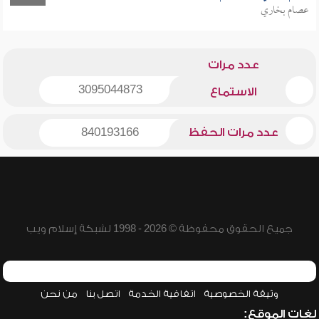
عصام بخاري
عدد مرات
3095044873
الاستماع
عدد مرات الحفظ
840193166
جميع الحقوق محفوظة © 2026 - 1998 لشبكة إسلام ويب
وثيقة الخصوصية
اتفاقية الخدمة
اتصل بنا
من نحن
لغات الموقع: