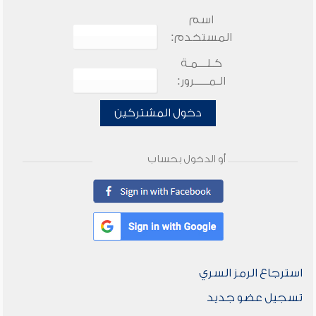
اسم
المستخدم:
كـلـــمـة
الـمـــــرور:
دخول المشتركين
أو الدخول بحساب
استرجاع الرمز السري
تسجيل عضو جديد