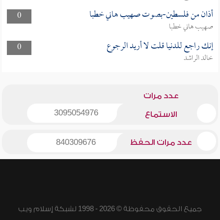
أذان من فلسطين-بصوت صهيب هاني خطبا
0
صهيب هاني خطبا
إنك راجع للدنيا قلت لا أريد الرجوع
0
خالد الراشد
عدد مرات
3095054976
الاستماع
عدد مرات الحفظ
840309676
جميع الحقوق محفوظة © 2026 - 1998 لشبكة إسلام ويب