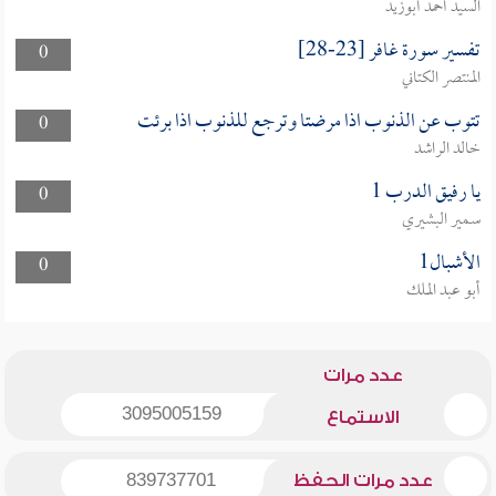
السيد أحمد أبوزيد
تفسير سورة غافر [23-28]
0
المنتصر الكتاني
تتوب عن الذنوب اذا مرضتا وترجع للذنوب اذا برئت
0
خالد الراشد
يا رفيق الدرب 1
0
سمير البشيري
الأشبال1
0
أبو عبد الملك
عدد مرات
3095005159
الاستماع
عدد مرات الحفظ
839737701