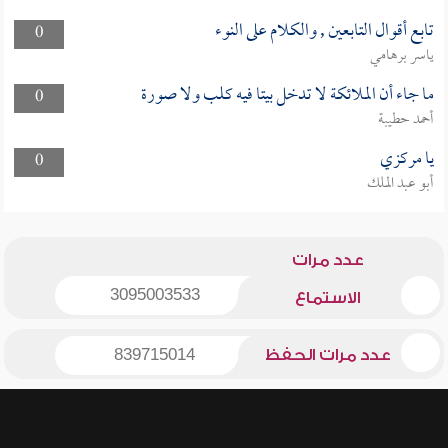
تابع أقوال التابعين , والكلام على النوء
0
ياسر برهامي
ما جاء أن الملائكة لا تدخل بيتا فيه كلب ولا صورة
0
أحمد حطيبة
يا مركزي
0
أبو عبد الملك
عدد مرات
3095003533
الاستماع
عدد مرات الحفظ
839715014