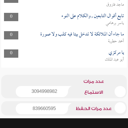
ماجد فاروق
تابع أقوال التابعين , والكلام على النوء
0
ياسر برهامي
ما جاء أن الملائكة لا تدخل بيتا فيه كلب ولا صورة
0
أحمد حطيبة
يا مركزي
0
أبو عبد الملك
عدد مرات
3094998982
الاستماع
عدد مرات الحفظ
839660595