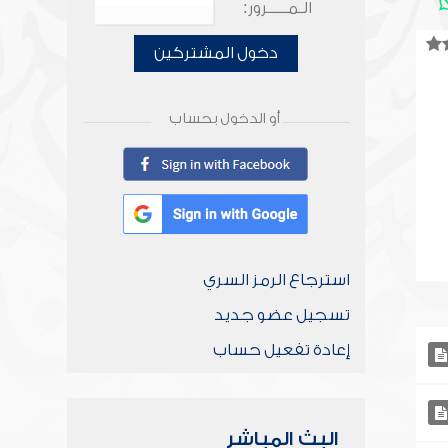
الـمـــــرور:
دخول المشتركين
أو الدخول بحساب
استرجاع الرمز السري
تسجيل عضو جديد
إعادة تفعيل حساب
البث المباشر