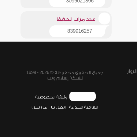
3095021896
عدد مرات الحفظ
839916257
زوار
جميع الحقوق محفوظة © 2026 - 1998
لشبكة إسلام ويب
وثيقة الخصوصية
اتفاقية الخدمة
اتصل بنا
من نحن