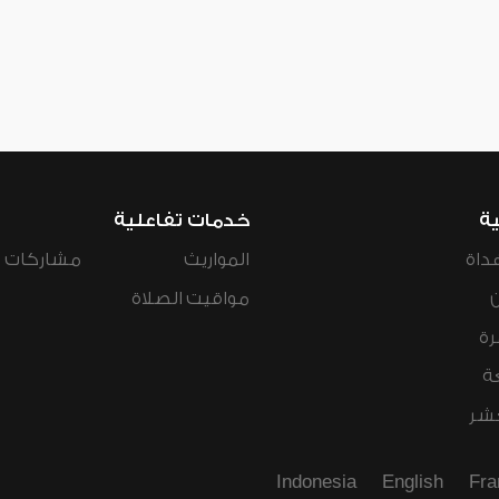
ية
خدمات تفاعلية
داة
المواريث
مشاركات ال
مواقيت الصلاة
رة
ة
عشر
Indonesia
English
Fra