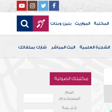
المكتبة
المواريث
بنين وبنات
الشجرة العلمية
البث المباشر
شارك بملفاتك
مكتبتك الصوتية
اسم
المستخدم:
كـلـــمـة