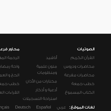
الصوتيات
محاور فرع
القرآن الكريم
أناشيد
الرحمة المه
محاضرات ودروس
متون علمية
واحة رمضان
ومنظومات
محاضرات مفرغة
الحج و العم
مختارات من الأذان
خطب جمعة
خطب جمع
أدعية و أذكار
الكتاب المسموع
القراءات ال
استراحة التسجيلات
لغات الموقع:
عربي
Español
Deutsch
nçais