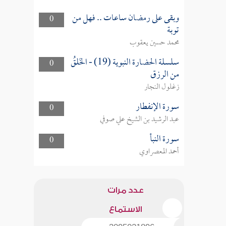
وبقى على رمضان ساعات .. فهل من
0
توبة
محمد حسين يعقوب
سلسلة الحضارة النبوية (19) - الخَلقُ
0
من الرزق
زغلول النجار
سورة الإنفطار
0
عبد الرشيد بن الشيخ علي صوفي
سورة النبأ
0
أحمد المعصراوي
عدد مرات
الاستماع