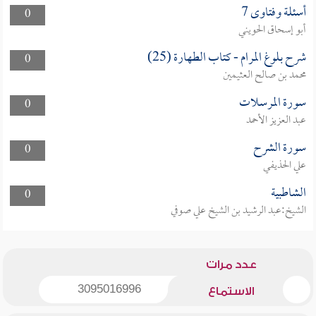
أسئلة وفتاوى 7
0
أبو إسحاق الحويني
شرح بلوغ المرام - كتاب الطهارة (25)
0
محمد بن صالح العثيمين
سورة المرسلات
0
عبد العزيز الأحمد
سورة الشرح
0
علي الحذيفي
الشاطبية
0
الشيخ:عبد الرشيد بن الشيخ علي صوفي
عدد مرات
3095016996
الاستماع