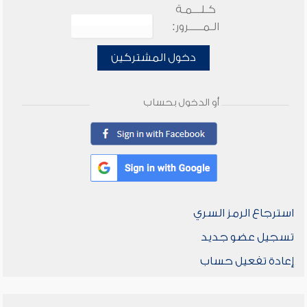
كـلـــمـة
الـمـــــرور:
دخول المشتركين
أو الدخول بحساب
استرجاع الرمز السري
تسجيل عضو جديد
إعادة تفعيل حساب