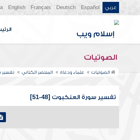
عربي
Español
Deutsch
Français
English
ia
الرئي
الصوتيات
الصوتيات
علماء ودعاة
المنتصر الكتاني
تفسير س
تفسير سورة العنكبوت [48-51]