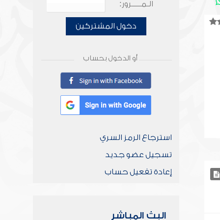
الـمـــــرور:
دخول المشتركين
أو الدخول بحساب
استرجاع الرمز السري
تسجيل عضو جديد
إعادة تفعيل حساب
البث المباشر