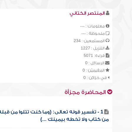
المنتصر الكتاني
معلومات : ---
ملحوظة : ---
المستمعين : 234
التنزيل : 1227
قراءة: 5071
الرسائل : 0
المقيميّن : 0
في خزائن : 0
المحاضرة مجزأة
1 - تفسير قوله تعالى: (وما كنت تتلوا من قبله
من كتاب ولا تخطه بيمينك ...)