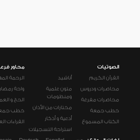
الصوتيات
محاور فرع
القرآن الكريم
أناشيد
الرحمة المه
محاضرات ودروس
متون علمية
واحة رمضان
ومنظومات
محاضرات مفرغة
الحج و العم
مختارات من الأذان
خطب جمعة
خطب جمع
أدعية و أذكار
الكتاب المسموع
القراءات ال
استراحة التسجيلات