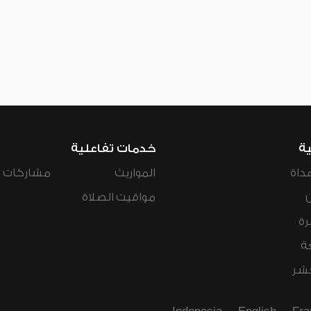
ية
خدمات تفاعلية
داة
المواريث
مشاركات ال
مواقيت الصلاة
رة
ة
عشر