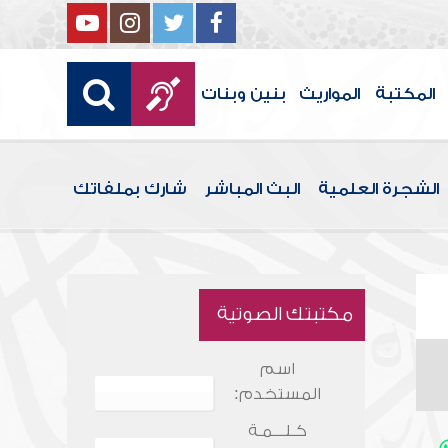
المكتبة
المواريث
بنين وبنات
الشجرة العلمية
البث المباشر
شارك بملفاتك
مكتبتك الصوتية
اسم
المستخدم:
كـلـــمـة