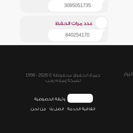
3095051735
عدد مرات الحفظ
840254170
زوار
جميع الحقوق محفوظة © 2026 - 1998
لشبكة إسلام ويب
وثيقة الخصوصية
اتفاقية الخدمة
اتصل بنا
من نحن