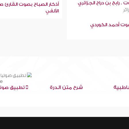
 . رابح بن دراح الجزائري
أذكار الصباح بصوت القارئ ص
ائر
الألفي
صوت أحمد الكوردي
اطبية
شرح متن الدرة
تطبيق صوتي