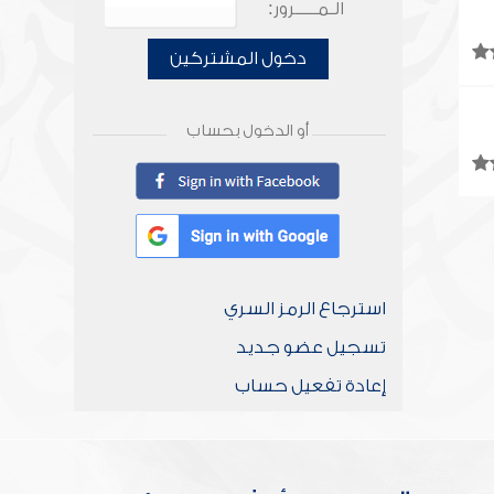
الـمـــــرور:
دخول المشتركين
أو الدخول بحساب
استرجاع الرمز السري
تسجيل عضو جديد
إعادة تفعيل حساب