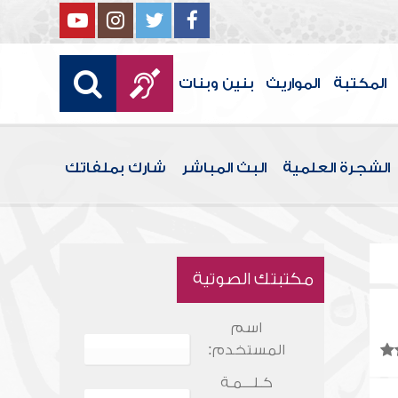
المكتبة
المواريث
بنين وبنات
الشجرة العلمية
البث المباشر
شارك بملفاتك
مكتبتك الصوتية
اسم
المستخدم:
كـلـــمـة