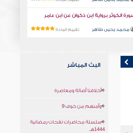
رة الكوثر برواية ابن ذكوان عن ابن عامر
محمد يحيى طاهر
تقييم المادة:
البث المباشر
قراءة صوتية لكتاب استمتع بحياتك " كتاب
ق
أخلاقنا أصالة ومعاصرة
في فنون التعامل " - اختر الكلام المناسب
ف
محمد العريفي
وأمنهم من خوف 9
سلسلة محاضرات نفحات رمضانية
1444هـ