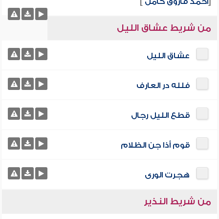
[
أحمد فاروق كامل
]
من شريط عشاق الليل
عشاق الليل
فلله در العارف
قطع الليل رجال
قوم أذا جن الظلام
هجرت الورى
من شريط النذير