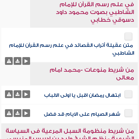
في علم رسم القرآن للإمام
الشاطبي بصوت محمود داود
دسوقي خطابي
متن عقيلة أتراب القصائد في علم رسم القرآن للإمام
الشاطبي
من شريط منوعات -محمد امام
معالى
ابتهال رمضان اقبل يا اولى الالباب
شهر الصيام على الايام قد فضل
من شريط منظومة السبل المرعية فى السياسة
الشرعية - نظم الشيخ وليد بن إدريس المنيسى