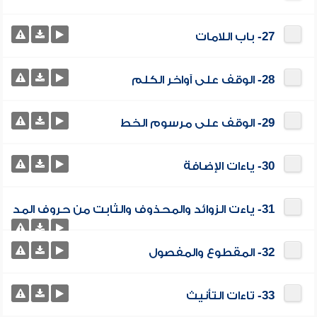
27- باب اللامات
28- الوقف على آواخر الكلم
29- الوقف على مرسوم الخط
30- ياءات الإضافة
31- ياءت الزوائد والمحذوف والثابت من حروف المد
32- المقطوع والمفصول
33- تاءات التأنيث