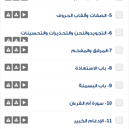
5- الصفات وألقاب الحروف
6- التجويدواللحن والتحذيرات والتحسينات
7-المرقق والمفخم
8- باب الاستعاذة
9- باب البسملة
10- سورة أم القرءان
11- الإدغام الكبير