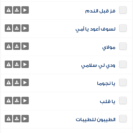
فز قبل الندم
لسوف أعود يا أمي
مولاي
ودي لي سلامي
يا نجوما
يا قلب
الطيبون للطيبات