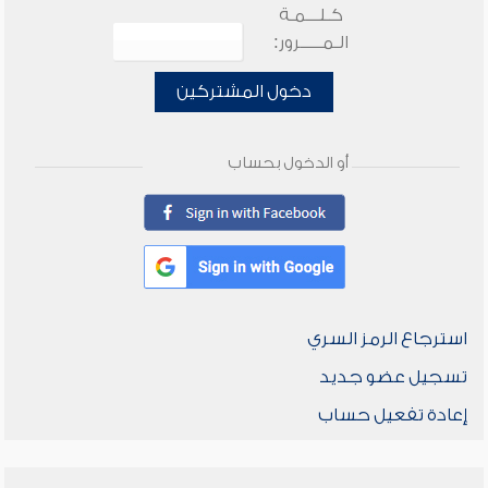
كـلـــمـة
الـمـــــرور:
دخول المشتركين
أو الدخول بحساب
استرجاع الرمز السري
تسجيل عضو جديد
إعادة تفعيل حساب