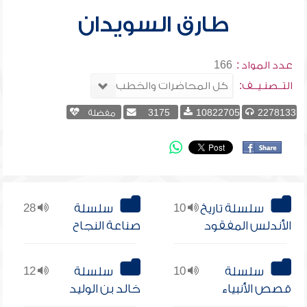
طارق السويدان
عدد المواد :
166
التــصنـيــف:
2278133
10822705
3175
مفضلة
سلسلة تاريخ
10
سلسلة
28
الأندلس المفقود
صناعة النجاح
سلسلة
10
سلسلة
12
قصص الأنبياء
خالد بن الوليد