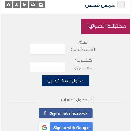
خمس قصص
مكتبتك الصوتية
اسم
المستخدم:
كـلـــمـة
الـمـــــرور:
دخول المشتركين
أو الدخول بحساب