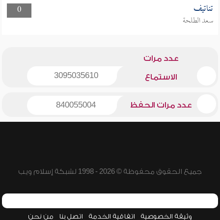
تناتيف
0
سعد الطلحة
عدد مرات
3095035610
الاستماع
عدد مرات الحفظ
840055004
جميع الحقوق محفوظة © 2026 - 1998 لشبكة إسلام ويب
وثيقة الخصوصية
اتفاقية الخدمة
اتصل بنا
من نحن