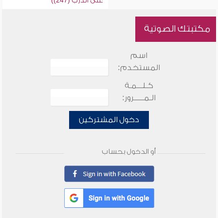
على الدرب (247))
مكتبتك الصوتية
اسم
المستخدم:
كـلـــمـة
الـمـــــرور:
دخول المشتركين
أو الدخول بحساب