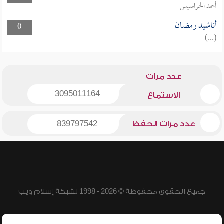
أحمد الحراسيس
أناشيد رمضان
0
(...)
عدد مرات
3095011164
الاستماع
عدد مرات الحفظ
839797542
جميع الحقوق محفوظة © 2026 - 1998 لشبكة إسلام ويب