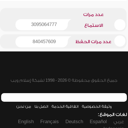
عدد مرات
3095064777
الاستماع
عدد مرات الحفظ
840457609
جميع الحقوق محفوظة © 2026 - 1998 لشبكة إسلام ويب
وثيقة الخصوصية
اتفاقية الخدمة
اتصل بنا
من نحن
لغات الموقع:
عربي
Español
Deutsch
Français
English