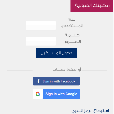
مكتبتك الصوتية
اسم
المستخدم:
كـلـــمـة
الـمـــــرور:
دخول المشتركين
أو الدخول بحساب
استرجاع الرمز السري