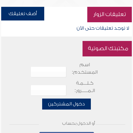
أضف تعليقك
تعليقات الزوار
لا توجد تعليقات حتى الآن
مكتبتك الصوتية
اسم
المستخدم:
كـلـــمـة
الـمـــــرور:
دخول المشتركين
أو الدخول بحساب