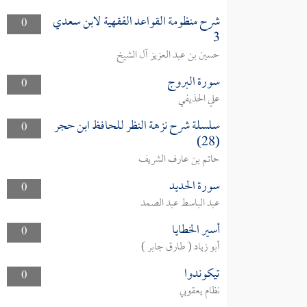
شرح منظومة القواعد الفقهية لابن سعدي
0
3
حسين بن عبد العزيز آل الشيخ
سورة البروج
0
علي الحذيفي
سلسلة شرح نزهة النظر للحافظ ابن حجر
0
(28)
حاتم بن عارف الشريف
سورة الحديد
0
عبد الباسط عبد الصمد
أسير الخطايا
0
أبو زياد ( طارق جابر )
تيكوندوا
0
نظام يعقوبي