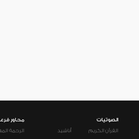
الصوتيات
محاور فرع
القرآن الكريم
أناشيد
الرحمة المه