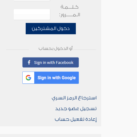
كـلـــمـة
الـمـــــرور:
دخول المشتركين
أو الدخول بحساب
استرجاع الرمز السري
تسجيل عضو جديد
إعادة تفعيل حساب