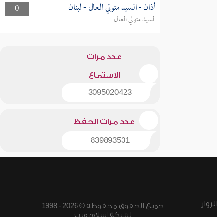
أذان - السيد متولي العال - لبنان
0
السيد متولي العال
عدد مرات
الاستماع
3095020423
عدد مرات الحفظ
839893531
زوار
جميع الحقوق محفوظة © 2026 - 1998
لشبكة إسلام ويب