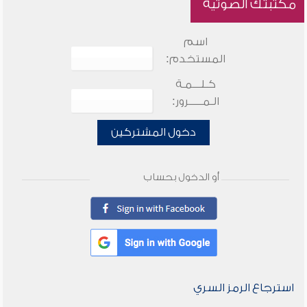
مكتبتك الصوتية
اسم
المستخدم:
كـلـــمـة
الـمـــــرور:
دخول المشتركين
أو الدخول بحساب
استرجاع الرمز السري