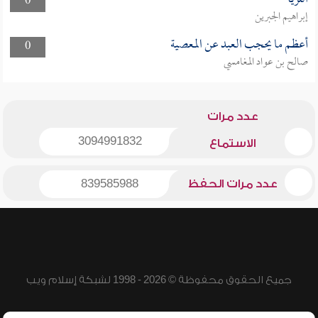
0
إبراهيم الجبرين
أعظم ما يحجب العبد عن المعصية
0
صالح بن عواد المغامسي
عدد مرات
3094991832
الاستماع
عدد مرات الحفظ
839585988
جميع الحقوق محفوظة © 2026 - 1998 لشبكة إسلام ويب