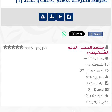
الضوابط الشرعية لفهم الكتاب والسنة [1]
محمد الحسن الددو
تقييم المادة:
الشنقيطي
معلومات : ---
ملحوظة : ---
المستمعين : 127
التنزيل : 910
قراءة: 1245
الرسائل : 0
المقيميّن : 0
في خزائن : 0