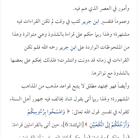
وأمور في العصر الذي هم فيه.
وعموماً فتفسير
ابن جرير
كتب في وقت لم تكن القراءات فيه
مشتهرة؛ ولهذا ربما حكم على قراءة بالشذوذ وهي متواترة وهذا
من الملحوظات الواردة على
ابن جرير
رحمه الله فلم تكن
القراءات في زمانه قد دونت وانتشرت؛ فلذلك يحكم على بعضها
بالشذوذ مع تواترها.
وأيضاً فهو مجتهد مطلق لا يتبع قواعد مذهب من المذاهب
المشهورة؛ ولهذا ربما أتى بقول شاذ يخالف فيه جمهور أهل السنة،
كقوله في تفسير قول الله تعالى:
وَامْسَحُوا بِرُءُوسِكُمْ
وَأَرْجُلَكُمْ إِلَى الْكَعْبَيْنِ
[المائدة:6]، حين أتى بالقراءتين قراءة: