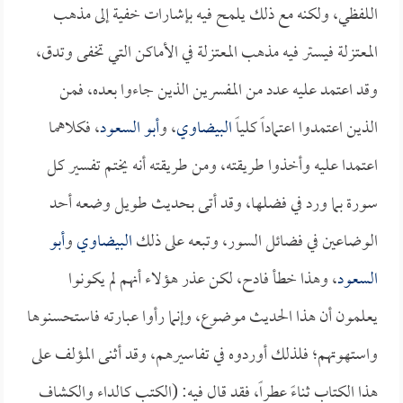
اللفظي، ولكنه مع ذلك يلمح فيه بإشارات خفية إلى مذهب
المعتزلة فيستر فيه مذهب المعتزلة في الأماكن التي تخفى وتدق،
وقد اعتمد عليه عدد من المفسرين الذين جاءوا بعده، فمن
الذين اعتمدوا اعتماداً كلياً
البيضاوي
، و
أبو السعود
، فكلاهما
اعتمدا عليه وأخذوا طريقته، ومن طريقته أنه يختم تفسير كل
سورة بما ورد في فضلها، وقد أتى بحديث طويل وضعه أحد
الوضاعين في فضائل السور، وتبعه على ذلك
البيضاوي
و
أبو
السعود
، وهذا خطأ فادح، لكن عذر هؤلاء أنهم لم يكونوا
يعلمون أن هذا الحديث موضوع، وإنما رأوا عبارته فاستحسنوها
واستهوتهم؛ فلذلك أوردوه في تفاسيرهم، وقد أثنى المؤلف على
هذا الكتاب ثناءً عطراً، فقد قال فيه: (الكتب كالداء والكشاف