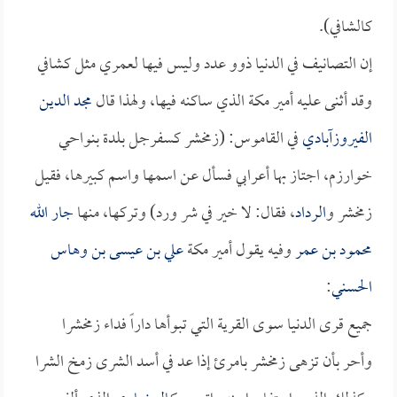
كالشافي).
إن التصانيف في الدنيا ذوو عدد وليس فيها لعمري مثل كشافي
وقد أثنى عليه أمير مكة الذي ساكنه فيها، ولهذا قال
مجد الدين
الفيروزآبادي
في القاموس: (زمخشر كسفرجل بلدة بنواحي
خوارزم، اجتاز بها أعرابي فسأل عن اسمها واسم كبيرها، فقيل
زمخشر و
الرداد
، فقال: لا خير في شر ورد) وتركها، منها
جار الله
محمود بن عمر
وفيه يقول أمير مكة
علي بن عيسى بن وهاس
الحسني
:
جميع قرى الدنيا سوى القرية التي تبوأها داراً فداء زمخشرا
وأحر بأن تزهى زمخشر بامرئ إذا عد في أسد الشرى زمخ الشرا