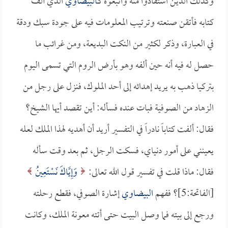
وكذلك الذين استفادوا منه واتبعوه كـ
البيضاوي
الذي ألف
كتابه فأتقن صنعته وترتيب المعلومات فيه على جودة سبك ودقة
في العبارة، وذكر لكثير من النكت البديعة، ومن غرائب ما
حصل له فيه أنه حين ألفه وهو بأرض الروم التي تسمى اليوم
بتركيا ذهب به يريد إهدائه إلى أحد الملوك، فنزل على رجل من
الزهاد من الصوفية فبات عنده فسأله: أين تقصد أيها الشيخ؟
فقال: ألفت كتاباً نادراً في التفسير أريد أن أهديه لهذا الملك لعله
يعينني على أمور دنياي، فسكت الرجل، ثم بعد وقت سأله
فقال: ماذا قلت في تفسير قول الله تعالى:
وَإِيَّاكَ نَسْتَعِينُ
[الفاتحة:5]؟ ففهم
البيضاوي
إشارة الصوفي، فقطع رحلته
ورجع إلى بيته فما وصل البيت حتى أتته معونة الملك، وكانت