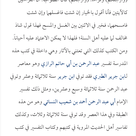
(وأرجلكم) وقراءة: (وأرجكم) كان الصواب: أن القراءتين
كالآيتين فأنا أقول بالخيار إن شئت فاغسلهما وإن شئت
فامسحهما، فخير في الاثنين بين الغسل والمسح فهذا قول شاذ
مخالف لما عليه أهل السنة؛ فلهذا لا يمكن الاعتماد عليه أحياناً.
ومن الكتب كذلك التي تعتني بالآثار وهي داخلة في كتب هذه
المدرسة تفسير
عبد الرحمن بن أبي حاتم الرازي
وهو معاصر
لـ
ابن جرير الطبري
فقد توفي
ابن جرير
سنة ثلاثمائة وعشر وتوفي
عبد الرحمن سنة ثلاثمائة وسبع وعشرين، ومثل ذلك تفسير
الإمام
أبي عبد الرحمن أحمد بن شعيب النسائي
وهو من هذه
الطبقة وفي هذا العصر وقد توفي سنة ثلاثمائة وثلاث، وكذلك
تفاسير أهل الحديث المروية في كتبهم وكتاب التفسير في كتب