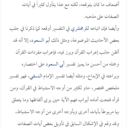
أضعاف ما كان يتوقعه، لكنه مع هذا يتأول كثيراً في آيات
الصفات على مذهبه.
وأيضا فإن اتباعه
للزمخشري
في التفسير أوقعه كما ذكرنا في جلب
بعض الأحاديث الموضوعة، ومثل ذلك
أبو السعود
، إلا أنه قد
أتقن جانب إعراب القرآن وبرز فيه، فإعراب مفردات القرآن
وجمله من أحسن ما يميز تفسير
أبي السعود
على اختصاره
وبراعته في الإبداع، ومثله أيضا تفسير الإمام
النسفي
، فهو تفسير
ملخص مختصر، حاو لكثير من أوجه الاستنباط في القرآن، ومن
قرأه فتحت أمامه أبواب فهم الآية حين يرى ألفاظها وما يتعلق
بها مربوطاً بآيات أخرى وبأوجه أخرى من أوجه الاستنباط،
وقد وقع في الإشكال السابق في تأويل بعض آيات الصفات