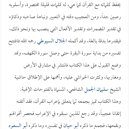
يحفظ كلماته مع القرآن كما هي، له كلمات قليلة مختصرة، وأسلوبه
رصين جداً، ومن العجيب دقته في التعبير ونباهة صاحبه وذكاؤه
في تقدير المضمرات وتقدير الأفعال التي ينصب بها ونحو ذلك،
فيقدرها بدقة بالغة، وقد أكمله
الجلال السيوطي
رحمه الله فافتتح
تفسيره من بداية سورة البقرة حتى وصل سورة الكهف، وقد
وضع القبول على هذا الكتاب فانتشر في مشارق الأرض
ومغاربها، وكثرت الحواشي عليه، وأهمها على الإطلاق حاشية
الشيخ
سليمان الجمل
الشافعي، المسماة بالفتوحات الإلهية.
وهذا الكتاب تميز بجمعه لما يتعلق بإعراب القرآن، فقد أتقنه
إتقانا عجيباً، وقد رجع للذين سبقوه في الإعراب فحصر أقوالهم
ونقحها، فجمع ما ذكره
أبو حيان
في تفسيره وما ذكره
أبو السعود