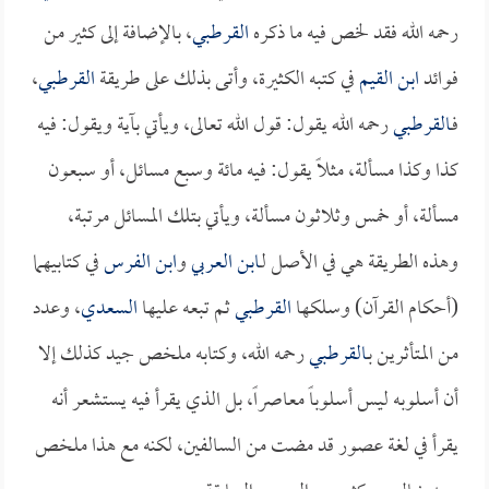
رحمه الله فقد لخص فيه ما ذكره
القرطبي
، بالإضافة إلى كثير من
فوائد
ابن القيم
في كتبه الكثيرة، وأتى بذلك على طريقة
القرطبي
،
فـ
القرطبي
رحمه الله يقول: قول الله تعالى، ويأتي بآية ويقول: فيه
كذا وكذا مسألة، مثلاً يقول: فيه مائة وسبع مسائل، أو سبعون
مسألة، أو خمس وثلاثون مسألة، ويأتي بتلك المسائل مرتبة،
وهذه الطريقة هي في الأصل لـ
ابن العربي
و
ابن الفرس
في كتابيهما
(أحكام القرآن) وسلكها
القرطبي
ثم تبعه عليها
السعدي
، وعدد
من المتأثرين بـ
القرطبي
رحمه الله، وكتابه ملخص جيد كذلك إلا
أن أسلوبه ليس أسلوباً معاصراً، بل الذي يقرأ فيه يستشعر أنه
يقرأ في لغة عصور قد مضت من السالفين، لكنه مع هذا ملخص