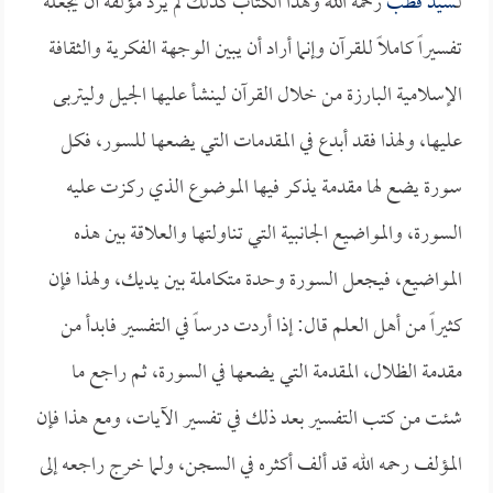
لـ
سيد قطب
رحمه الله وهذا الكتاب كذلك لم يرد مؤلفه أن يجعله
تفسيراً كاملاً للقرآن وإنما أراد أن يبين الوجهة الفكرية والثقافة
الإسلامية البارزة من خلال القرآن لينشأ عليها الجيل وليتربى
عليها، ولهذا فقد أبدع في المقدمات التي يضعها للسور، فكل
سورة يضع لها مقدمة يذكر فيها الموضوع الذي ركزت عليه
السورة، والمواضيع الجانبية التي تناولتها والعلاقة بين هذه
المواضيع، فيجعل السورة وحدة متكاملة بين يديك، ولهذا فإن
كثيراً من أهل العلم قال: إذا أردت درساً في التفسير فابدأ من
مقدمة الظلال، المقدمة التي يضعها في السورة، ثم راجع ما
شئت من كتب التفسير بعد ذلك في تفسير الآيات، ومع هذا فإن
المؤلف رحمه الله قد ألف أكثره في السجن، ولما خرج راجعه إلى