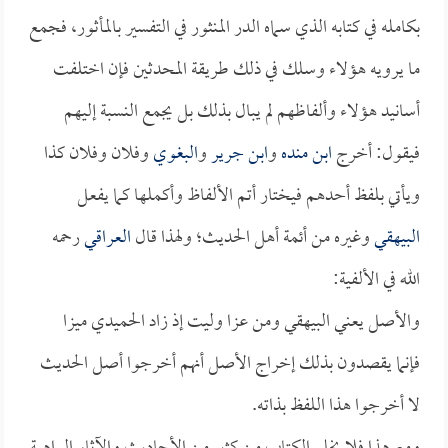
بكامله في كتابه الذي سماه الدر المنثور في التفسير بالمأثور، فجمع
ما يرويه هؤلاء وسلك في ذلك طريقة المحدثين فإن اختلفت
أسانيد هؤلاء وألفاظهم لم يبال بذلك بل يجمع النسبة إليهم
فيقول: أخرج
ابن منده
و
ابن جرير
و
البغوي
وفلان وفلان كذا
ويأتي بلفظ أحدهم فيختار أتم الألفاظ وأكملها كما يفعل
البيهقي
وغيره من أئمة أهل الحديث؛ ولهذا قال
العراقي
رحمه
الله في الألفية:
والأصل يعني البيهقي ومن عزا وليت إذ زاد الحميدي ميزا
فإنما يقصدون بذلك إخراج الأصل أنهم أخرجوا أصل الحديث
لا أخرجوا هذا اللفظ بذاته.