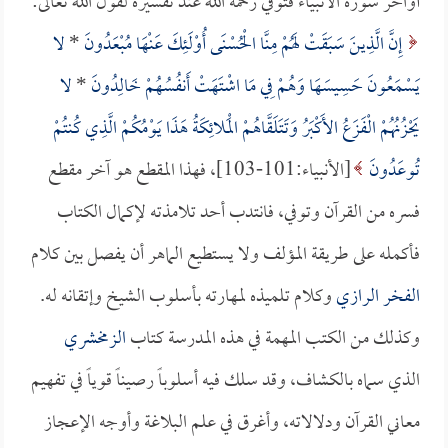
أواخر سورة الأنبياء فتوفي رحمه الله عند تفسيره لقول الله تعالى:
إِنَّ الَّذِينَ سَبَقَتْ لَهُمْ مِنَّا الْحُسْنَى أُوْلَئِكَ عَنْهَا مُبْعَدُونَ
*
لا
يَسْمَعُونَ حَسِيسَهَا وَهُمْ فِي مَا اشْتَهَتْ أَنفُسُهُمْ خَالِدُونَ
*
لا
يَحْزُنُهُمْ الْفَزَعُ الأَكْبَرُ وَتَتَلَقَّاهُمْ الْمَلائِكَةُ هَذَا يَوْمُكُمْ الَّذِي كُنتُمْ
تُوعَدُونَ
[الأنبياء:101-103]، فهذا المقطع هو آخر مقطع
فسره من القرآن وتوفي، فانتدب أحد تلامذته لإكمال الكتاب
فأكمله على طريقة المؤلف ولا يستطيع الماهر أن يفصل بين كلام
الفخر الرازي
وكلام تلميذه لمهارته بأسلوب الشيخ وإتقانه له.
وكذلك من الكتب المهمة في هذه المدرسة كتاب
الزمخشري
الذي سماه بالكشاف، وقد سلك فيه أسلوباً رصيناً قوياً في تفهيم
معاني القرآن ودلالاته، وأغرق في علم البلاغة وأوجه الإعجاز