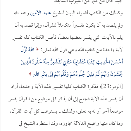
جيد خال من كثير من العيوب السابقة.
وكذلك من الكتب أضواء البيان للشيخ
محمد الأمين
رحمه الله
ولم يقصد به أن يكون تفسيراً متكاملاً للقرآن، وإنما قصد به أن
يلم بالآيات التي يفسر بعضها بعضاً، فأصل الكتاب كله تفسير
لآية واحدة من كتاب الله وهي قول الله تعالى:
اللهُ نَزَّلَ
أَحْسَنَ الْحَدِيثِ كِتَابًا مُتَشَابِهًا مَثَانِيَ تَقْشَعِرُّ مِنْهُ جُلُودُ الَّذِينَ
يَخْشَوْنَ رَبَّهُمْ ثُمَّ تَلِينُ جُلُودُهُمْ وَقُلُوبُهُمْ إِلَى ذِكْرِ اللهِ
[الزمر:23]؛ ففكرة الكتاب كلها تفسير لهذه الآية وحدها، أراد
أن يفسر هذه الآية فجنح إلى أن يذكر كل موضع من القرآن يفسر
موضعاً آخر أو له به تعلق، ولذلك لم يستوعب كل آيات القرآن،
وما كان منها واضح الدلالة تجاوزه، وقد استطرد الشيخ في