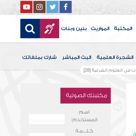
المكتبة
المواريث
بنين وبنات
الشجرة العلمية
البث المباشر
شارك بملفاتك
في العلوم الشرعية [28]
مكتبتك الصوتية
اسم
المستخدم:
كـلـــمـة