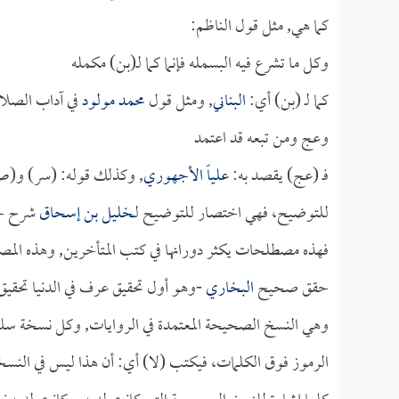
كما هي, مثل قول الناظم:
وكل ما تشرع فيه البسمله فإنما كما لـ(بن) مكمله
كما لـ (بن) أي:
البناني
, ومثل قول
محمد مولود
في آداب الصلاة
وعج ومن تبعه قد اعتمد
فـ (عج) يقصد به:
علياً الأجهوري
, وكذلك قوله: (سر) و(صر
للتوضيح، فهي اختصار للتوضيح لـ
خليل بن إسحاق
شرح جا
فهذه مصطلحات يكثر دورانها في كتب المتأخرين, وهذه المصطلحا
حقق صحيح
البخاري
-وهو أول تحقيق عرف في الدنيا تحقي
وهي النسخ الصحيحة المعتمدة في الروايات, وكل نسخة سلمها
الرموز فوق الكلمات، فيكتب (لا) أي: أن هذا ليس في النسخة