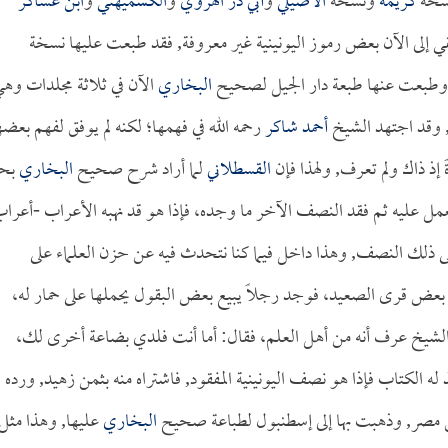
نسخة
كريمة
ونسخة
الأصيلي
و
أبي ذر الهروي
و
الكشميهني
و
ابن عساكر
 إلى الآن بعض رموز اليونينية غير معروفة, فقد طبعت عليها نسخة
ة، وطبعت عنها طبعة دار الجيل لصحيح
البخاري
الآن في ثلاثة مجلدات وه
 وقد اجتهد الشيخ
أحمد شاكر
رحمه الله في فهمها؛ لكنه لم يوفق لفهم بعضه
إذ ذاك ولم تعرف, ولهذا فإن
القسطلاني
لما أراد شرح صحيح
البخاري
بح
فعمل عليه ثم فقد النصف الآخر ما وجده، فإذا هو قد نهبه الأعراب -أعرا
لى ذلك النصف, وهذا داخل فيما كنا نتحدث فيه عن حزن العلماء على
بعض قرى الصعيد، فوجد رجلاً يبيع بعض البقول يحملها على حمار له،
 الشيخ عرف أنه من أهل العلم، فقال: أما أنت فلدي بضاعة أخرى لك،
ه الكتاب فإذا هو نصف اليونينية المفقود, فاشتراه منه بثمن زهيد, ورده
ها من مصر, وذهبت بها إلى إسطنبول لطباعة صحيح
البخاري
عليها, وهذا مثل 