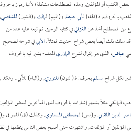
عض الكتب أو المؤلفين, وهذه المصطلحات مشكلة؛ لأنها رموز بالحروف
اهب بالحروف, فـ (الهاء) لـ
أبي حنيفة
, و(الميم) لـ
مالك
و(الشين)
لـلشافعي
,
نوع من المصطلح أخذ عن
الغزالي
في كتابه الوجيز, ثم تبعه عليه عدد من
 وقد سلك ذلك أيضاً بعض شراح الحديث فمثلاً:
الأبي
في شرحه لصحيح
اضي
عياض
، الذي هو إكمال لشرح
المازري
المعلم- يشير فيه بالحروف
يشير لكل شراح
مسلم
بحرف: فـ (النون)
للنووي
, و(الباء) للأُبي.. وهكذا,
ب المالكي مثلاً يشتهر إشارات بالحروف لدى المتأخرين لبعض المؤلفين
اصر الدين اللقاني
, و(مس) لـ
مصطفى المسناوي
, وكذلك (ق) للمواق و(
 المؤلفين أو المؤلفات, واشتهرت حتى أصبح بعض الناس ينظمها في نظ