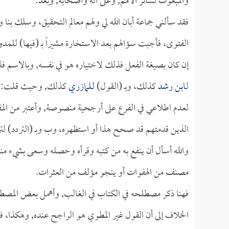
والمبعوث لسائر الأمم, وعلى آله وأصحابه, وبعد:
فقد سألني جماعة أبان الله لي ولهم معالم التحقيق، وسلك بنا
الفتوى، فأجبت سؤالهم بعد الاستخارة مشيراً بـ (فيها) للمدون
إن كان بصيغة الفعل فذلك لاختياره هو في نفسه, وبالاسم فذل
لـ
ابن رشد
كذلك، وبـ (القول)
لـلمازري
كذلك, وحيث قلت: (خ
لعدم اطلاعي في الفرع على أرجحية منصوصة, وأعتبر من الم
الذين قدمتهم قد صحح هذا أو استظهره، وب وبـ (التردد) لترد
والله أسأل أن ينفع به من كتبه وقرأه وحصله وسعى بشيء منه
مصنف من الهفوات أو ينجو مؤلف من العثرات.
فهنا ذكر مصطلحه في الكتاب في الغالب, وأهمل بعض المصطل
الخلاف إلى أن القول غير المطوي هو الراجح عنده, وهكذا، 