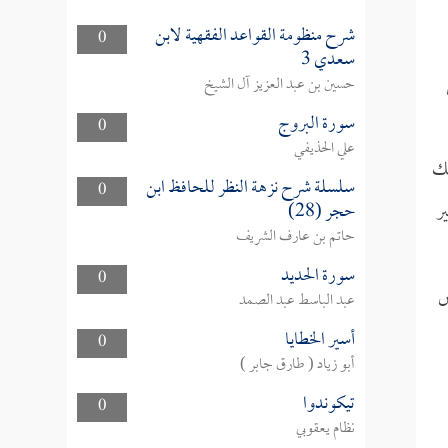
شرح منظومة القواعد الفقهية لابن
0
سعدي 3
حسين بن عبد العزيز آل الشيخ
سورة البروج
0
علي الحذيفي
لك
سلسلة شرح نزهة النظر للحافظ ابن
0
ر
حجر (28)
حاتم بن عارف الشريف
سورة الحديد
0
ص
عبد الباسط عبد الصمد
أسير الخطايا
0
أبو زياد ( طارق جابر )
تيكوندوا
0
نظام يعقوبي