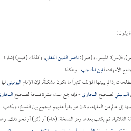
 يقول:
), فـ(سر): الميسر, و(صر):
ناصر الدين اللقاني
, وكذلك (ضح) إشارة
مع الأمهات لـ
ابن الحاجب
.. وهكذا.
ت إذا لم يبينها المؤلف كثيراً ما تكون مشكلةً, فإن الإمام
اليونيني
لما
ق
اليونيني
لصحيح
البخاري
- فإنه جمع ست عشرة نسخة لصحيح
البخار
 إلى عالم من العلماء، وكان هو يقرأ عليهم فيجمع بين النسخ، ويكتب
 الفلانية، ثم يكتب بعدها رمز النسخة: (هاء) أو (كر) أو نحو ذلك, وهذ