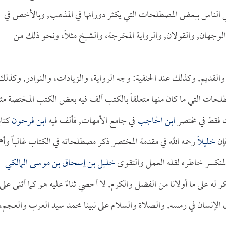
عتني الناس ببعض المصطلحات التي يكثر دورانها في المذهب, وبالأخص في
 والوجهان, والقولان, والرواية المخرجة، والشيخ مثلاً، ونحو ذلك من
لقديم, وكذلك عند الحنفية: وجه الرواية، والزيادات، والنوادر, وكذلك
طلحات التي ما كان منها متعلقاً بالكتب ألف فيه بعض الكتب المختصة مث
فقط في مختصر
ابن الحاجب
في جامع الأمهات, فألف فيه
ابن فرحون
كتاب
إن
خليلاً
رحمه الله في مقدمة المختصر ذكر مصطلحاته في الكتاب غالباً وأه
 المنكسر خاطره لقله العمل والتقوى
خليل بن إسحاق بن موسى المالكي
لشكر له على ما أولانا من الفضل والكرم, لا أحصي ثناءً عليه هو كما أثنى على
الإنسان في رمسه, والصلاة والسلام على نبينا محمد سيد العرب والعجم،