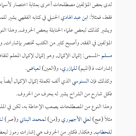
لدى بعض المؤلفين مصطلحات أخرى بمثابة اختصار لأسماء ب
فقط، فمثلاً:
ابن عبد الهادي
الحنبلي في كتابه الفقهي يشير للمذ
ويشير كذلك لبعض علماء الحنابلة ببعض الحروف, وهذا ال
المؤلفين في الفقه, وأصبح كثير من الكتب تختصر بإشارات,
مسلم
-المسمى: إكمال الإكمال, وهو إكمال لإكمال المعلم للق
إشارات، فـ (الميم)
لـلمازري
، و(العين) لـ
عياض
.
وكذلك فإن
السنوسي
الذي ألف تكملة إكمال الإكمال أيضاً 
فكل شارح من الشراح يشير له بحرف من الحروف.
وهذا النوع من المصطلحات يصعب الإحاطة به، لكن في المذه
مثلاً (عج) لـ
علي الأجهوري
و(من) لـ
محمد البناني
و(صر) لـ
ن
لـلحطاب
, وهكذا, فكثير من الحروف هي إشارات رموز لبعض