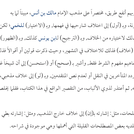
 وبهم أنفع طريق، مختصراً على مذهب الإمام
مالك بن أنس
، مبيناً لما به
ة، وبـ (أول) إلى اختلاف شارحيها في فهمها, وبـ (الاختيار)
لـلخمي
؛ لكن
ك لاختياره من الخلاف, وبـ (الترجيح) لـ
ابن يونس
كذلك, وبـ (الظهور)
لاف) فذلك للاختلاف في التشهير، وحيث ذكرت قولين أو أقوالاً فذ
فاهيم مفهوم الشرط فقط, وأشير بـ (صحح) أو (استحسن) إلى أن شيخاً غي
د المتأخرين في النقل أو لعدم نص المتقدمين, وبـ (لو) إلى خلاف مذهبي،
, ثم أعتذر لذوي الألباب، من التقصير الواقع في هذا الكتاب، فقلما يخل
حات، مثل: إشارته بـ(إن) إلى خلاف خارج المذهب, ومثل: إشارته بطي
فلديه بعض المصطلحات القليلة التي أهملها وهي موجودة في شراحه.