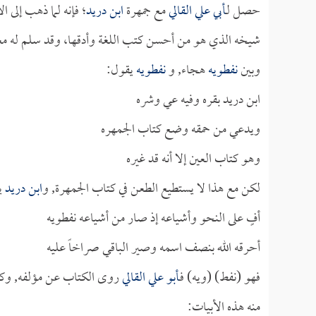
حصل لـ
أبي علي القالي
مع جمهرة
ابن دريد
؛ فإنه لما ذهب إلى 
شيخه الذي هو من أحسن كتب اللغة وأدقها، وقد سلم له م
وبين
نفطويه
هجاء, و
نفطويه
يقول:
ابن دريد بقره وفيه عي وشره
ويدعي من حمقه وضع كتاب الجمهره
وهو كتاب العين إلا أنه قد غيره
لكن مع هذا لا يستطيع الطعن في كتاب الجمهرة, و
ابن دريد
ي
أفٍ على النحو وأشياعه إذ صار من أشياعه نفطويه
أحرقه الله بنصف اسمه وصير الباقي صراخاً عليه
فهو (نفط) (ويه) فـ
أبو علي القالي
روى الكتاب عن مؤلفه, وكان ي
منه هذه الأبيات: