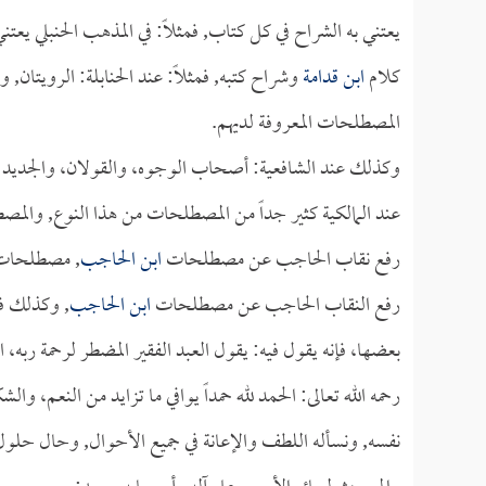
يعتني به الشراح في كل كتاب, فمثلاً: في المذهب الحنبلي ي
كلام
ابن قدامة
وشراح كتبه, فمثلاً: عند الحنابلة: الرويتان,
المصطلحات المعروفة لديهم.
وكذلك عند الشافعية: أصحاب الوجوه، والقولان، والجديد وا
عند المالكية كثير جداً من المصطلحات من هذا النوع, والمص
رفع نقاب الحاجب عن مصطلحات
ابن الحاجب
, مصطلحات 
رفع النقاب الحاجب عن مصطلحات
ابن الحاجب
, وكذلك ف
بعضها، فإنه يقول فيه: يقول العبد الفقير المضطر لرحمة ربه،
رحمه الله تعالى: الحمد لله حمداً يوافي ما تزايد من النعم، وا
نفسه, ونسأله اللطف والإعانة في جميع الأحوال, وحال حلول 