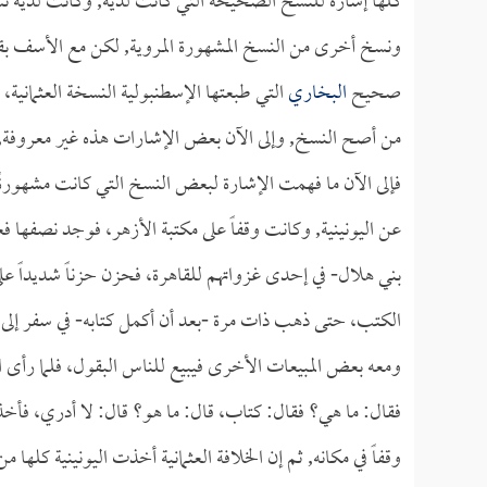
كلها إشارة للنسخ الصحيحة التي كانت لديه, وكانت لديه 
ونسخ أخرى من النسخ المشهورة المروية, لكن مع الأسف بقي
صحيح
البخاري
التي طبعتها الإسطنبولية النسخة العثماني
من أصح النسخ, وإلى الآن بعض الإشارات هذه غير معروفة,
فإلى الآن ما فهمت الإشارة لبعض النسخ التي كانت مشهورةً 
عن اليونينية, وكانت وقفاً على مكتبة الأزهر، فوجد نصفها 
بني هلال- في إحدى غزواتهم للقاهرة، فحزن حزناً شديداً ع
الكتب، حتى ذهب ذات مرة -بعد أن أكمل كتابه- في سفر إلى 
ومعه بعض المبيعات الأخرى فيبيع للناس البقول، فلما رأى
فقال: ما هي؟ فقال: كتاب، قال: ما هو؟ قال: لا أدري، فأخذ ل
وقفاً في مكانه, ثم إن الخلافة العثمانية أخذت اليونينية كل