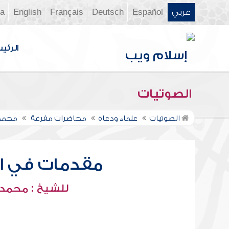
عربي
Español
Deutsch
Français
English
ia
الرئي
الصوتيات
الصوتيات
علماء ودعاة
محاضرات مفرغة
محمد 
مقدمات في الع
للشيخ : محمد 