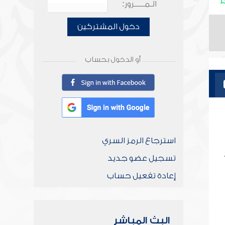
الـمـــــرور:
دخول المشتركين
أو الدخول بحساب
استرجاع الرمز السري
تسجيل عضو جديد
إعادة تفعيل حساب
البث المباشر