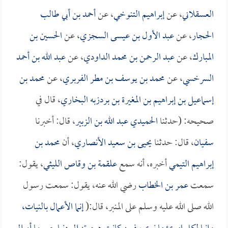
العسقلاني
، عن
إبراهيم التنوخي
، عن
أحمد بن أبي طالب
الحجار
، عن
عبد الأول بن عيسى السجزي
، عن
الحسين بن
المبارك
، عن
عبد الرحمن بن محمد الداودي
، عن
عبد الله بن أحمد
السرخسي
، عن
محمد بن يوسف بن مطر الفربري
، عن
محمد بن
إسماعيل بن إبراهيم بن المغيرة بن بردزبه البخاري
، قال في
صحيحه: (حدثنا
الحميدي عبد الله بن الزبير
، قال: أخبرنا
سفيان
، قال: حدثنا
يحيى بن سعيد الأنصاري
، أن
محمد بن
إبراهيم التيمي
أخبره، أنه سمع
علقمة بن وقاص الليثي
، يقول:
سمعت
عمر بن الخطاب
رضي الله عنه، يقول: سمعت رسول
الله صلى الله عليه وسلم على المنبر، قال:(
إنما الأعمال بالنيات،