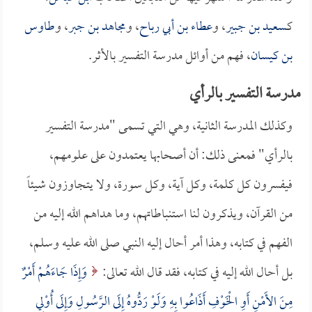
كـ
سعيد بن جبير
، و
عطاء بن أبي رباح
، و
مجاهد بن جبر
، و
طاوس
بن كيسان
، فهم من أوائل مدرسة التفسير بالأثر.
مدرسة التفسير بالرأي
وكذلك المدرسة الثانية، وهي التي تسمى "مدرسة التفسير
بالرأي" فمعنى ذلك: أن أصحابها يعتمدون على علومهم،
فيفسرون كل كلمة، وكل آية، وكل سورة، ولا يتجاوزون شيئاً
من القرآن، ويذكرون لنا استنباطاتهم، وما هداهم الله إليه من
الفهم في كتابه، وهذا أمر أحال إليه النبي صلى الله عليه وسلم،
بل أحال الله إليه في كتابه، فقد قال الله تعالى:
وَإِذَا جَاءَهُمْ أَمْرٌ
مِنَ الأَمْنِ أَوِ الْخَوْفِ أَذَاعُوا بِهِ وَلَوْ رَدُّوهُ إِلَى الرَّسُولِ وَإِلَى أُوْلِي