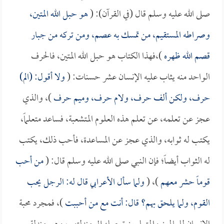
صلى الله عليه وسلم قال (في القرآن): (
هو حبل الله المتين،
وصراطه المستقيم، من تمسك به عصم، ومن تركه من جبار
قصم الله ظهره
)،فهذا الكتاب هو حبل الله المتين، فالحرف
الواحد منه يثاب عليه الإنسان عشر حسنات: (
ولا أقول: (الم)
حرف، ولكن ألف حرف، ولام حرف، وميم حرف
)، والذي
عجز عن تعلمه، عن تعلم هذه العلوم المتشعبة، فساعد متعلماً،
يكتب له ثوابه، والذي عجز عن المساعدة، فأحب ذلك، يكتب
له الثواب أيضاً؛ فإن النبي صلى الله عليه وسلم قال: (
من أحب
قوماً حشر معهم
)، (
ولما سأل الأعرابي قال له: الرجل يحب
القوم، ولما يلحق بهم؟ قال: أنت مع من أحببت
)، فمجرد محبة