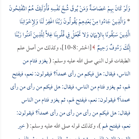
وَلَوْ كَانَ بِهِمْ خَصَاصَةٌ وَمَنْ يُوقَ شُحَّ نَفْسِهِ فَأُوْلَئِكَ هُمُ المُفْلِحُونَ
*
وَالَّذِينَ جَاءُوا مِنْ بَعْدِهِمْ يَقُولُونَ رَبَّنَا اغْفِرْ لَنَا وَلِإِخْوَانِنَا
الَّذِينَ سَبَقُونَا بِالإِيمَانِ وَلا تَجْعَلْ فِي قُلُوبِنَا غِلًّا لِلَّذِينَ آمَنُوا رَبَّنَا
إِنَّكَ رَءُوفٌ رَحِيمٌ
[الحشر:8-10]، وكذلك من أصل علم
الطبقات قول النبي صلى الله عليه وسلم: (
يغزو فئام من
الناس، فيقال: هل فيكم من رأى محمداً؟ فيقولون: نعم، فيفتح
لهم، ثم يغزو فئام من الناس، فيقال: هل فيكم من رأى من رأى
محمداً؟ فيقولون: نعم، فيفتح لهم، ثم يغزو فئام من الناس
فيقال: هل فيكم من رأى من رأى من رأى محمداً؟ فيقولون:
نعم، فيفتح لهم
)، وكذلك قوله صلى الله عليه وسلم: (
خير