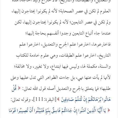
والتعديل، والطبقات، والتاريخ؛ فالاختراع وليد الحاجة، هذه
العلوم لم تكن في عصر الصحابة؛ لأنه لم يكونوا يحتاجون إليها،
ولم تكن في عصر التابعين؛ لأنه لم يكونوا يحتاجون إليها، لكن
عندما جاء أتباع التابعين وجدوا أنفسهم بحاجة إليها؛
فاخترعوها، اخترعوا علم الجرح والتعديل، اخترعوا علم
التاريخ، اخترعوا علم الطبقات، وهي علوم خادمة للكتاب
والسنة، مكملة لها، وليس فيها ابتداع، ولا تغيير، ولا مخالفة؛
لأنها لم يأت عنها نهي، بل جاءت الظواهر التي تدل عليها وعلى
طلبها؛ فما يتعلق بالجرح والتعديل أصله قول الله تعالى:
قُلْ
هَاتُوا بُرْهَانَكُمْ إِنْ كُنتُمْ صَادِقِينَ
[البقرة:111]، وقوله تعالى:
يَا أَيُّهَا الَّذِينَ آمَنُوا إِنْ جَاءَكُمْ فَاسِقٌ بِنَبَإٍ فَتَبَيَّنُوا أَنْ تُصِيبُوا قَوْمًا