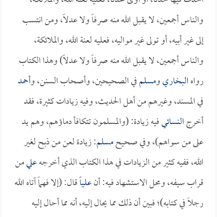
أحدث فيها حدثاً، أو آوى محدثاً، فعليه لعنة الله، والملائكة،
والناس أجمعين، لا يقبل الله منه صرفاً ولا عدلاً، ومن انتسب
إلى غير أبيه، أو تولى غير مواليه، فعليه لعنة الله، والملائكة،
والناس أجمعين، لا يقبل الله منه صرفاً ولا عدلاً) وهذا الكتاب
رواه
البخاري
و
مسلم
في الصحيحين، وأصحاب السنن، و
أحمد
في المسند، وغيرهم من أهل الحديث، وفيه زيادات كثيرة، فقد
أخرج
النسائي
فيه زيادة: (والمسلمون تتكافأ دماؤهم، وهم يد
على من سواهم)، وفي صحيح
مسلم
: زيادة لعن من ذبح لغير
الله، ففيه كثير من الزيادات في هذا الكتاب الذي أخرجه
علي
من
قراب سيفه، ومحل الاستشهاد فيه: أن
علياً
قال: (إلا فهماً آتاه الله
رجلاً في كتابه)؛ فبين أن ذلك مما يحال إليه، أنه مما أحال إليه