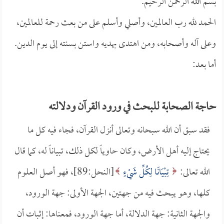
بسم الله الرحمن الرحيم.
الحمد لله رب العالمين، وأصلي وأسلم على من بعث رحمة للعالمين،
وعلى آله وأصحابه، ومن اهتدى بهديه واستن بسنته إلى يوم الدين.
أما بعد:
حاجة الصحابة للبحث في ورود القرآن ودلالته
فقد سبق أن الله سبحانه وتعالى أنزل القرآن، فجاء فيه كل ما
يحتاج إليه أهل الأرض، وكان حاوياً لكل ذلك، تبياناً له، كما قال
الله تعالى:
تِبْيَانًا لِكُلِّ شَيْءٍ
[النحل:89]، فهو أصل العلوم
كلها، وهو يبحث فيه من جهتين، الجهة الأولى: جهة الورود،
والجهة الثانية: جهة الدلالة، أما جهة الورود، فمعناها: إثبات أن