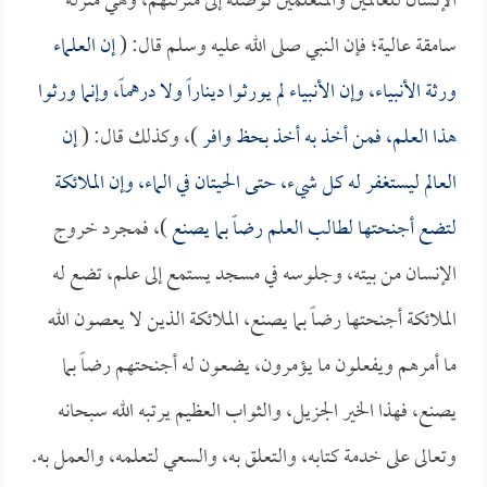
الإنسان للعالمين والمتعلمين توصله إلى منزلتهم، وهي منزلة
سامقة عالية؛ فإن النبي صلى الله عليه وسلم قال: (
إن العلماء
ورثة الأنبياء، وإن الأنبياء لم يورثوا ديناراً ولا درهماً، وإنما ورثوا
هذا العلم، فمن أخذ به أخذ بحظ وافر
)، وكذلك قال: (
إن
العالم ليستغفر له كل شيء، حتى الحيتان في الماء، وإن الملائكة
لتضع أجنحتها لطالب العلم رضاً بما يصنع
)، فمجرد خروج
الإنسان من بيته، وجلوسه في مسجد يستمع إلى علم، تضع له
الملائكة أجنحتها رضاً بما يصنع، الملائكة الذين لا يعصون الله
ما أمرهم ويفعلون ما يؤمرون، يضعون له أجنحتهم رضاً بما
يصنع، فهذا الخير الجزيل، والثواب العظيم يرتبه الله سبحانه
وتعالى على خدمة كتابه، والتعلق به، والسعي لتعلمه، والعمل به.