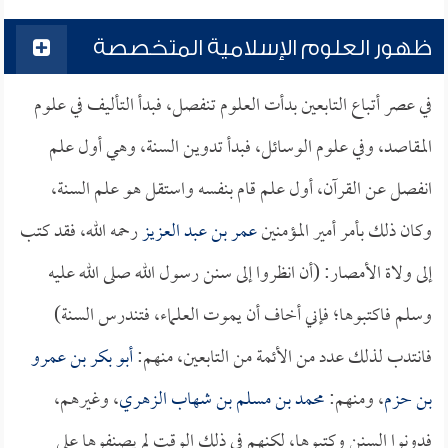
ظهور العلوم الإسلامية المتخصصة
في عصر أتباع التابعين بدأت العلوم تنفصل، فبدأ التأليف في علوم
المقاصد، وفي علوم الوسائل، فبدأ تدوين السنة، وهي أول علم
انفصل عن القرآن، أول علم قام بنفسه واستقل هو علم السنة،
وكان ذلك بأمر أمير المؤمنين
عمر بن عبد العزيز
رحمه الله، فقد كتب
إلى ولاة الأمصار: (أن انظروا إلى سنن رسول الله صلى الله عليه
وسلم فاكتبوها؛ فإني أخاف أن يموت العلماء، فتندرس السنة)
فانتدب لذلك عدد من الأئمة من التابعين، منهم:
أبو بكر بن عمرو
بن حزم
، ومنهم:
محمد بن مسلم بن شهاب الزهري
، وغيرهم،
فدونوا السنن وكتبوها، لكنهم في ذلك الوقت لم يصنفوها على