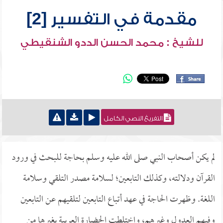
مقدمة في التفسير [2]
للشيخ : محمد الحسن الددو الشنقيطي
التفريغ النصي الكامل
لم يكن أصحاب النبي صلى الله عليه وسلم بحاجة للبحث في ورود
القرآن ودلالته، وكذلك التابعين؛ لسلامة مصدر التلقي وسلامة
اللغة. وظهرت الحاجة في عهد أتباع التابعين لتلقيهم عن التابعين
وفيهم العدول وغيرهم، واختلطت الحضارة العربية بغيرها من