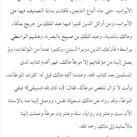
الأبواب، حتى جاء أتباع التابعين، فكانت بداية التصنيف فيها على
الأبواب، ومن أوائل الذين كتبوا فيها
عبد الملك بن جريج
بمكة،
و
مالك
بالمدينة، و
عبد الملك بن صبيح
بالبصرة، و
هشيم الواسطي
بواسط؛ فأولئك الذين دونوا السنن، وكتبوا عدداً من المؤلفات، ولم
يصل إلينا من مؤلفاتهم إلا موطأ
مالك
، فهو أقدم كتاب لدى
المسلمين بعد كتاب الله، وعندما ألفه
مالك
قيل له: كثرت الموطآت،
وأنت لا تزال تنقص موطأك، فقال: (ما كان لله فسيبقى)؛ فبقي
الموطأ، وقد رواه عن
مالك
تسعمائة نفس، ووصل إلينا منه بالإسناد
الآن ست وعشرون رواية، ستة وعشرون موطأً وصلت إلينا
بالأسانيد إلى
مالك
رحمه الله.