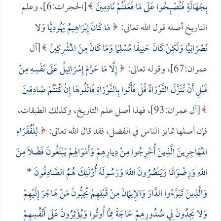
بِجَهَالَةٍ فَتُصْبِحُوا عَلَى مَا فَعَلْتُمْ نَادِمِينَ
[الحجرات:6]، وعلم
التاريخ أصله قول الله تعالى:
مَا كَانَ إِبْرَاهِيمُ يَهُودِيًّا وَلا
نَصْرَانِيًّا وَلَكِنْ كَانَ حَنِيفًا مُسْلِمًا وَمَا كَانَ مِنَ المُشْرِكِينَ
[آل
عمران:67]، وقوله تعالى:
إِلَّا مَا حَرَّمَ إِسْرَائِيلُ عَلَى نَفْسِهِ مِنْ
قَبْلِ أَنْ تُنَزَّلَ التَّوْرَاةُ قُلْ فَأْتُوا بِالتَّوْرَاةِ فَاتْلُوهَا إِنْ كُنْتُمْ صَادِقِينَ
[آل عمران:93]، فهذا أصل علم التاريخ، وكذلك الطبقات،
فإن أصلها تمايز الناس في الفضل، فقد قال الله تعالى:
لِلْفُقَرَاءِ
المُهَاجِرِينَ الَّذِينَ أُخْرِجُوا مِنْ دِيارِهِمْ وَأَمْوَالِهِمْ يَبْتَغُونَ فَضْلًا مِنَ
اللهِ وَرِضْوَانًا وَيَنْصُرُونَ اللهَ وَرَسُولَهُ أُوْلَئِكَ هُمُ الصَّادِقُونَ
*
وَالَّذِينَ تَبَوَّءُوا الدَّارَ وَالإِيمَانَ مِنْ قَبْلِهِمْ يُحِبُّونَ مَنْ هَاجَرَ إِلَيْهِمْ
وَلا يَجِدُونَ فِي صُدُورِهِمْ حَاجَةً مِمَّا أُوتُوا وَيُؤْثِرُونَ عَلَى أَنْفُسِهِمْ