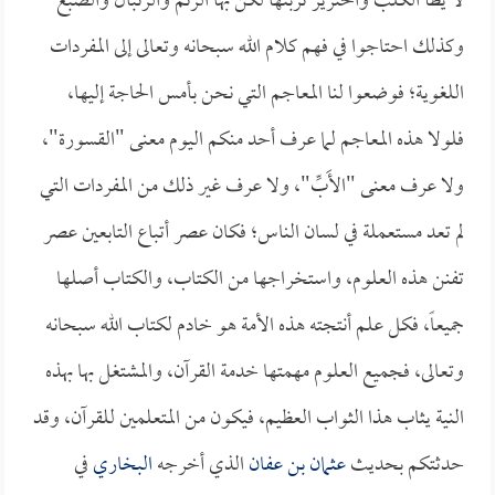
لا يطأ الكلب والخنزير تربتها لكن بها الرئم والرئبال والضبع
وكذلك احتاجوا في فهم كلام الله سبحانه وتعالى إلى المفردات
اللغوية؛ فوضعوا لنا المعاجم التي نحن بأمس الحاجة إليها،
فلولا هذه المعاجم لما عرف أحد منكم اليوم معنى "القسورة"،
ولا عرف معنى "الأَبِّ"، ولا عرف غير ذلك من المفردات التي
لم تعد مستعملة في لسان الناس؛ فكان عصر أتباع التابعين عصر
تفنن هذه العلوم، واستخراجها من الكتاب، والكتاب أصلها
جميعاً، فكل علم أنتجته هذه الأمة هو خادم لكتاب الله سبحانه
وتعالى، فجميع العلوم مهمتها خدمة القرآن، والمشتغل بها بهذه
النية يثاب هذا الثواب العظيم، فيكون من المتعلمين للقرآن، وقد
حدثتكم بحديث
عثمان بن عفان
الذي أخرجه
البخاري
في