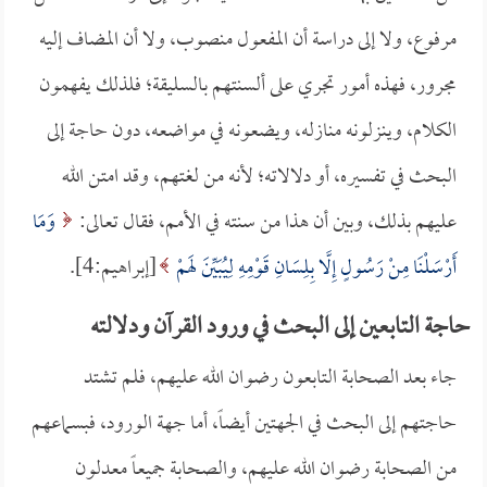
مرفوع، ولا إلى دراسة أن المفعول منصوب، ولا أن المضاف إليه
مجرور، فهذه أمور تجري على ألسنتهم بالسليقة؛ فلذلك يفهمون
الكلام، وينزلونه منازله، ويضعونه في مواضعه، دون حاجة إلى
البحث في تفسيره، أو دلالاته؛ لأنه من لغتهم، وقد امتن الله
عليهم بذلك، وبين أن هذا من سنته في الأمم، فقال تعالى:
وَمَا
أَرْسَلْنَا مِنْ رَسُولٍ إِلَّا بِلِسَانِ قَوْمِهِ لِيُبَيِّنَ لَهمْ
[إبراهيم:4].
حاجة التابعين إلى البحث في ورود القرآن ودلالته
جاء بعد الصحابة التابعون رضوان الله عليهم، فلم تشتد
حاجتهم إلى البحث في الجهتين أيضاً، أما جهة الورود، فبسماعهم
من الصحابة رضوان الله عليهم، والصحابة جميعاً معدلون