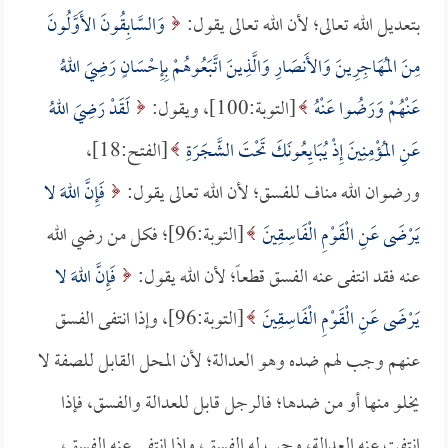
بتعديل الله تعالى؛ لأن الله تعالى يقول:
وَالسَّابِقُونَ الأَوَّلُونَ
مِنَ المُهَاجِرِينَ وَالأَنصَارِ وَالَّذِينَ اتَّبَعُوهُمْ بِإِحْسَانٍ رَضِيَ اللهُ
عَنْهُمْ وَرَضُوا عَنْهُ
[التوبة:100]، ويقول:
لَقَدْ رَضِيَ اللهُ
عَنِ المُؤْمِنِينَ إِذْ يُبَايِعُونَكَ تَحْتَ الشَّجَرَةِ
[الفتح:18]،
ورضوان الله مناف للفسق؛ لأن الله تعالى يقول:
فَإِنَّ اللهَ لا
يَرْضَى عَنِ الْقَوْمِ الْفَاسِقِينَ
[التوبة:96]؛ فكل من رضي الله
عنه فقد انتفى عنه الفسق قطعاً؛ لأن الله يقول:
فَإِنَّ اللهَ لا
يَرْضَى عَنِ الْقَوْمِ الْفَاسِقِينَ
[التوبة:96]، وإذا انتفى الفسق
عنهم وجب لهم ضده وهو العدالة؛ لأن المحل القابل للصفة لا
يخلو منها أو من ضدها؛ فالرجل قابل للعدالة والفسق، فإذا
انتفت عنه العدالة، وجب له الفسق، وإذا انتفى عنه الفسق،