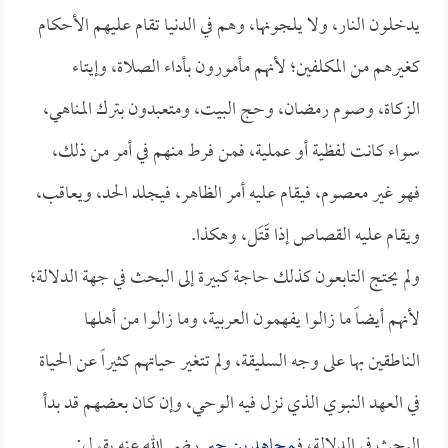
يدخلون النار، ولا يلجونها، وهم في الدنيا تقام عليهم الأحكام
كغيرهم من المكلفين؛ لأنهم مأمورون بأداء الصلاة، وإيتاء
الزكاة، وصوم رمضان، وحج البيت، ومتعبدون بترك المناهي،
سواء كانت لفظية أو عملية، فمن فرط منهم في أمر من ذلك،
فهو غير معصوم، فيقام عليه أمر الظاهر، فيجلد الحد، ويعاقب،
ويقام عليه القصاص إذا قَتَل، وهكذا.
ولم يحتج التابعون كذلك حاجة كبيرة إلى البحث في جهة الدلالة؛
لأنهم أيضاً ما زالوا يفهمون العربية، وما زالوا من أهلها
الناطقين بها على وجه السليقة، ولم تتغير حياتهم كثيراً عن الحياة
في العهد النبوي الذي نزل فيه الوحي، وإن كان بعضهم قد بدأ
البحث في الدلالة، فـ
مجاهد بن جبر
رضي الله عنه يقول: