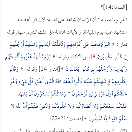
[القيامة:14]؟
الجواب: معناها: أن الإنسان شاهد على نفسه؛ لأن كل أعضائه
ستشهد عليه يوم القيامة, والآيات الدالة على ذلك كثيرة, منها: قوله
تعالى:
الْيَوْمَ نَخْتِمُ عَلَى أَفْوَاهِهِمْ وَتُكَلِّمُنَا أَيْدِيهِمْ وَتَشْهَدُ أَرْجُلُهُمْ
بِمَا كَانُوا يَكْسِبُونَ
[يس:65]، وقوله:
يَوْمَ تَشْهَدُ عَلَيْهِمْ أَلْسِنَتُهُمْ
وَأَيْدِيهِمْ وَأَرْجُلُهُمْ بِمَا كَانُوا يَعْمَلُونَ
[النور:24] وقوله:
وَقَالُوا
لِجُلُودِهِمْ لِمَ شَهِدْتُمْ عَلَيْنَا قَالُوا أَنطَقَنَا اللَّهُ الَّذِي أَنطَقَ كُلَّ شَيْءٍ وَهُوَ
خَلَقَكُمْ أَوَّلَ مَرَّةٍ وَإِلَيْهِ تُرْجَعُونَ
*
وَمَا كُنْتُمْ تَسْتَتِرُونَ أَنْ يَشْهَدَ
عَلَيْكُمْ سَمْعُكُمْ وَلا أَبْصَارُكُمْ وَلا جُلُودُكُمْ وَلَكِنْ ظَنَنْتُمْ أَنَّ اللَّهَ لا
يَعْلَمُ كَثِيراً مِمَّا تَعْمَلُونَ
[فصلت:21-22].
فالإنسان تشهد عليه جوارحه وأطرافه وأعضاؤه، فهو على نفسه