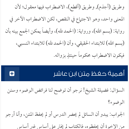
وطريق (أجذم), وطريق (أقطع)، الاضطراب فيها معقول؛ لأن
المعنى واحد، وهو الاجتماع في النقص، لكن الاضطراب الآخر في
رواية: (بسم الله)، ورواية: (الحمد لله)، وأيضاً يمكن الجمع بينه بأن
(بسم الله) للابتداء الحقيقي، وأن (الحمد لله) للابتداء النسبي،
فيكون الاضطراب محكوماً حينئذٍ بزواله.
أهمية حفظ متن ابن عاشر
السؤال: فضيلة الشيخ! نرجو أن توضح لنا فرائض الوضوء وسنن
الوضوء؟
الجواب: يبدو أن السائل لم يحضر الدرس أو لم يحفظ المتن، وأنا أرجو
من الإخوة أن يحفظوه، فالكتاب لم يختر على أساس غير أساس