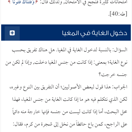
امتحانات كثيرة فنجح في الامتحان, ولذلك قال:
وَفَتَنَّاكَ فُتُوناً
[طه:40].
دخول الغاية في المغيا
السؤال: بالنسبة لدخول الغاية في المغيا. هل هناك تفريق بحسب
نوع الغاية؛ بمعنى: إذا كانت من جنس المغيا دخلت, وإذا لم تكن من
جنسه خرجت؟
الجواب: هذا قول لبعض الأصوليين؛ أن التفريق بين النوع وغيره،
لكن الذي نتكلم فيه هو ما إذا كانت الغاية من جنس المغيا، فهذا
محل البحث، أما إذا كانت ليست من جنسه فإنها خارجة منه دائماً
على الراجح، كمن باع حائطاً من نخل إلى شجرة من كرم، فقال: