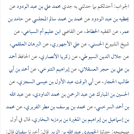
الجواب: أحدثكم بما حدثني به جدي
محمد علي بن عبد الودود
عن
يحظيه بن عبد الودود
عن
محمد بن محمد سالم المجلسي
عن
حامد بن
عمر
، عن الفقيه
الخطاط
، عن القاضي
ابن عليم أم السباعي
، عن
شيخ الشيوخ
الحسني
، عن
علي الأجهوري
، عن
البرهان العلقمي
،
عن
جلال الدين السيوطي
، عن
زكريا الأنصاري
، عن الحافظ
أحمد
بن علي بن حجر العسقلاني
، عن
إبراهيم التنوخي
، عن
أحمد بن أبي
طالب الحجار
، عن
أبي الوقت عبد الأول بن عيسى السجزي
، عن
الحسين بن المبارك عن عبد الرحمن بن محمد الداودي
، عن
عبد الله
بن أحمد السرخسي
، عن
محمد بن يوسف بن مطر الفربري
، عن
محمد
بن إسماعيل بن إبراهيم بن المغيرة بن بردزبه البخاري
، قال في أول
صحيحه: حدثنا
الحميدي عبد الله بن الزبير
قال: أخبرنا
سفيان
قال: