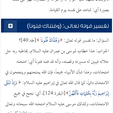
بصيرة أي: شاهد على نفسه يوم القيامة.
تفسير قوله تعالى: (وفتناك فتوناً)
السؤال: ما تفسير قوله تعالى:
وَفَتَنَّاكَ فُتُوناً
[طه:40]؟
الجواب: هذا خطاب لموسى بن عمران عليه السلام, يخاطبه ربه جل
جلاله فيبين له مسيرته وقصته، وأنه قد فتنه فتوناً أي: امتحنه
امتحانات، وهذا شأن الأنبياء جميعاً، فإن الله يمتحنهم وينجحون في
الامتحان دائماً، كما قال الله تعالى في إبراهيم عليه السلام:
وَإِذْ ابْتَلَى
إِبْرَاهِيمَ رَبُّهُ بِكَلِمَاتٍ فَأَتَمَّهُنَّ
[البقرة:124]، أي: نجح في جميع
الامتحانات، وكذلك موسى عليه السلام امتحنه الله سبحانه وتعالى