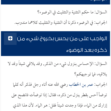
السؤال: ما حكم التثنية والتثليث في الوضوء؟
الجواب: في الوضوء ذكرنا أن التثنية والتثليث كلاهما مندوب.
الواجب على من يحس بخروج شيء من
ذكره بعد الوضوء
السؤال: الإحساس بنزول شيء من الذكر, وقد يلاقي شيئاً وقد لا
يلاقيه، فما توجيهكم؟
الجواب:
عمر بن الخطاب
رضي الله عنه أتاه رجل فذكر أنه كلما
توضأ أحس بقطر ينزل من ذكره، فقال: إذا توضأت فانضح على
إزارك من الماء، فإذا وجدت شيئاً فقل: هو الماء. لأن هذا الذي