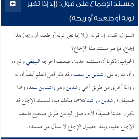
مستند الإجماع على قول: (إلا إذا تغير
لونه أو طعمه أو ريحه)
السؤال: قلت: إن قوله: (إلا إذا تغير لونه أو طعمه أو ريحه) هذا
إجماع, فما هو مستند هذا الإجماع؟
الجواب: ذكرنا أن مستنده حديث ضعيف أخرجه
البيهقي
وغيره،
وأن مداره على
رشدين بن سعد
، وقد ذكر أهل العلم أيضاً أن له
رواية أخرى من طريق أخي
رشدين
وهو
راشد بن سعد
، وهما
ضعيفان؛
رشدين
و
راشد
كلاهما متكلم فيه، فمستند الإجماع قد
يكون حديثاً ضعيفاً؛ لأنه وصل إليه من طريق صحيح فانعقد
الإجماع عليه، وبعد حصول الإجماع لا يسأل عن مستنده.