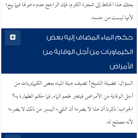
بعتك هذا الحائط إلى شجرة الكرم، فإن الراجح عدم دخولها فيما بيع؛
لأنها ليست من جنسه.
حكم الماء المضاف إليه بعض
الكيماويات من أجل الوقاية من
الأمراض
السؤال: فضيلة الشيخ! تضيف هيئة المياه بعض الكيماويات من
أجل الوقاية من الأمراض فيتغير طعم الماء, فما حكم الطهارة به؟
الجواب: ذكرنا أن هذا لا يضره؛ أن الشيء اليسير من ذلك لا يضره؛
لأنه مصلح له.