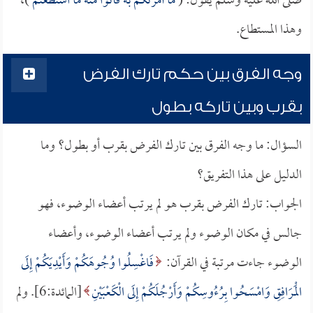
صلى الله عليه وسلم يقول: (
ما أمرتكم به فأتوا منه ما استطعتم
)،
وهذا المستطاع.
وجه الفرق بين حكم تارك الفرض
بقرب وبين تاركه بطول
السؤال: ما وجه الفرق بين تارك الفرض بقرب أو بطول؟ وما
الدليل على هذا التفريق؟
الجواب: تارك الفرض بقرب هو لم يرتب أعضاء الوضوء، فهو
جالس في مكان الوضوء ولم يرتب أعضاء الوضوء، وأعضاء
الوضوء جاءت مرتبة في القرآن:
فَاغْسِلُوا وُجُوهَكُمْ وَأَيْدِيَكُمْ إِلَى
الْمَرَافِقِ وَامْسَحُوا بِرُءُوسِكُمْ وَأَرْجُلَكُمْ إِلَى الْكَعْبَيْنِ
[المائدة:6]. ولم