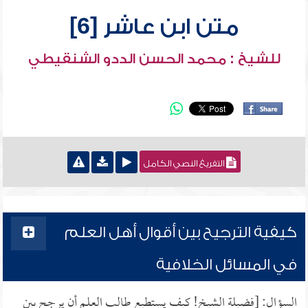
متن ابن عاشر [6]
للشيخ : محمد الحسن الددو الشنقيطي
التفريغ النصي الكامل
كيفية الترجيح بين أقوال أهل العلم
في المسائل الخلافية
السؤال: [فضيلة الشيخ! كيف يستطيع طالب العلم أن يرجح بين