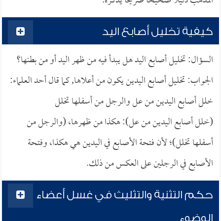
المذهب دليلاً صحيحاً صريحاً يذكره.
كيفية تخليل أصابع اليد
السؤال: تخليل أصابع اليد هل يبدأ فيه من ظهر اليد أو من بطنها؟
الجواب: تخليل أصابع اليدين يكون من أعلاها, كما قال أحد العلماء:
خلل أصابع اليدين من عل والرجل من أسفلها تخلل
(خلل أصابع اليدين من عل): هكذا من ظهرها، (والرجل من
أسفلها تخلل)؛ لأن فتحة الأصابع في اليدين هي هكذا، وفتحة
الأصابع في الرجلين على العكس من ذلك.
حكم التثنية والتثليث في غسل أعضاء
الوضوء