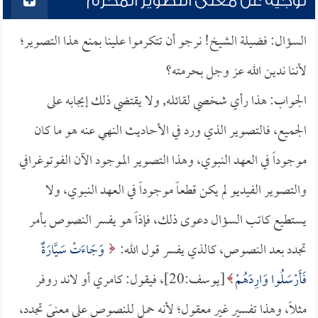
توجيه عن معنى التصوير المحرم
السؤال: فضيلة الشيخ! نرجو أن تتكرموا علينا بمنع هذا التصوير؛
لأننا ندين الله عز وجل بحرمته؟
الجواب: هذا رأي شخصي لقائله, ولا يقتضي ذلك إيجابه على
الجميع، فالتصوير الذي ورد في الأحاديث النهي عنه هو ما كان
موجوداً في العهد النبوي، وهذا التصوير الموجود الآن الفوتوغرافي
والتصوير الفيديو لم يكن قطعاً موجوداً في العهد النبوي، ولا
يستطيع كاتب السؤال دعوى ذلك، فإذاً هو يفسر النصوص بأمر
تجدد بعد النصوص، كالذي يفسر قول الله:
وَجَاءَتْ سَيَّارَةٌ
فَأَرْسَلُوا وَارِدَهُمْ
[يوسف:20]، فيقول: كامري أو لاند روفر
مثلاً، وهذا تفسير غير معقول؛ لأنه حمل للنصوص على معنىً تجدد،