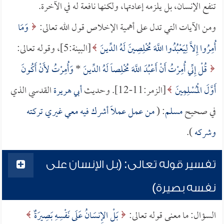
تنفع الإنسان، بل يلزمه إعادتها، ولكنها نافعة له في الآخرة.
ومن الآيات التي تدل على أهمية الإخلاص قول الله تعالى:
وَمَا
أُمِرُوا إِلاَّ لِيَعْبُدُوا اللَّهَ مُخْلِصِينَ لَهُ الدِّينَ
[البينة:5]، وقوله تعالى:
قُلْ إِنِّي أُمِرْتُ أَنْ أَعْبُدَ اللَّهَ مُخْلِصاً لَهُ الدِّينَ
*
وَأُمِرْتُ لأَنْ أَكُونَ
أَوَّلَ الْمُسْلِمِينَ
[الزمر:11-12]. وحديث
أبي هريرة
القدسي الذي
في صحيح
مسلم
: (
من عمل عملاً أشرك فيه معي غيري تركته
وشركه
).
تفسير قوله تعالى: (بل الإنسان على
نفسه بصيرة)
السؤال: ما معنى قوله تعالى:
بَلْ الإِنسَانُ عَلَى نَفْسِهِ بَصِيرَةٌ