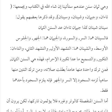
وهي ثمان سنن عندهم ستأتينا إن شاء الله في الكتاب ويجمعها: (
تاءان، وجيمان، وشينان، وسينان), وقد ذكرها بعضهم يقول:
سينان شينان كذا جيمان تاءان عد السنن الثمان
فالسينان هما: السر, والسورة، والجيمان هما: الجهر, والجلوس
الأوسط، والشينان هما: التشهد الأول, والتشهد الثاني، والتاءان:
التكبير, والتسميع ما عدا تكبيرة الإحرام، فهذه هي السنن الثمان,
فمن ترك واحدة منها عامداً بطلت صلاته، ومن ترك اثنتين منها
ساهياً لزمه السجود إلا السر والجهر فإنه يلزم السجود بأحدهما
فقط.
أما السنن المنفصلة كالوتر وغيره فلا يؤثمون تاركها، لكن يرون أن
المداوم على ذلك مجروح الشهادة، فالذي لا يصلي الوتر أبداً أو يترك