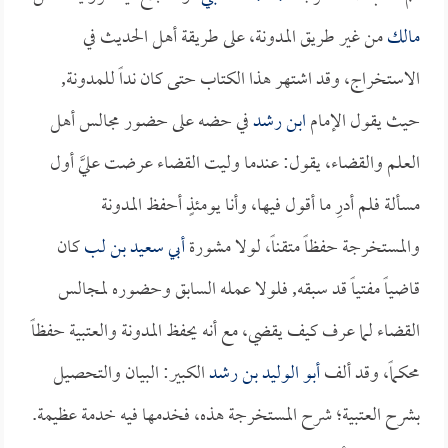
مالك
من غير طريق المدونة، على طريقة أهل الحديث في
الاستخراج، وقد اشتهر هذا الكتاب حتى كان نداً للمدونة,
حيث يقول الإمام
ابن رشد
في حضه على حضور مجالس أهل
العلم والقضاء، يقول: عندما وليت القضاء عرضت عليَّ أول
مسألة فلم أدرِ ما أقول فيها، وأنا يومئذٍ أحفظ المدونة
والمستخرجة حفظاً متقناً، لولا مشورة
أبي سعيد بن لب
كان
قاضياً مفتياً قد سبقه, فلولا عمله السابق وحضوره لمجالس
القضاء لما عرف كيف يقضي، مع أنه يحفظ المدونة والعتبية حفظاً
محكماً، وقد ألف
أبو الوليد بن رشد
الكبير: البيان والتحصيل
بشرح العتبية؛ شرح المستخرجة هذه، فخدمها فيه خدمة عظيمة.