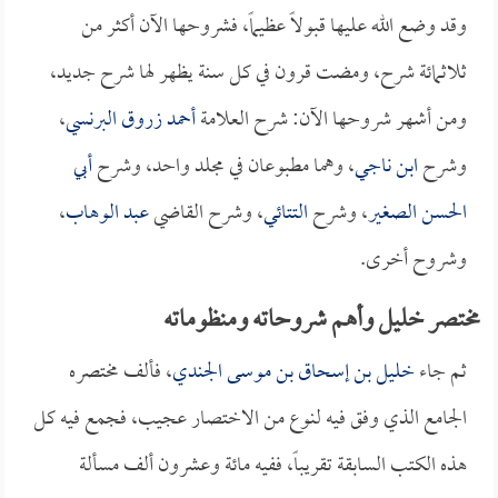
وقد وضع الله عليها قبولاً عظيماً، فشروحها الآن أكثر من
ثلاثمائة شرح، ومضت قرون في كل سنة يظهر لها شرح جديد،
ومن أشهر شروحها الآن: شرح العلامة
أحمد زروق البرنسي
،
وشرح
ابن ناجي
، وهما مطبوعان في مجلد واحد، وشرح
أبي
الحسن الصغير
، وشرح
التتائي
، وشرح القاضي
عبد الوهاب
،
وشروح أخرى.
مختصر خليل وأهم شروحاته ومنظوماته
ثم جاء
خليل بن إسحاق بن موسى الجندي
، فألف مختصره
الجامع الذي وفق فيه لنوع من الاختصار عجيب، فجمع فيه كل
هذه الكتب السابقة تقريباً، ففيه مائة وعشرون ألف مسألة