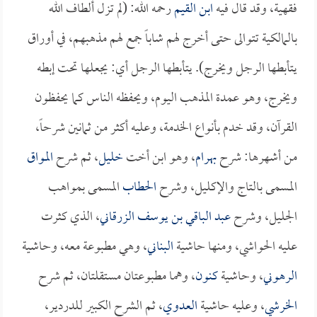
فقهية، وقد قال فيه
ابن القيم
رحمه الله: (لم تزل ألطاف الله
بالمالكية تتوالى حتى أخرج لهم شاباً جمع لهم مذهبهم، في أوراق
يتأبطها الرجل ويخرج). يتأبطها الرجل أي: يجعلها تحت إبطه
ويخرج، وهو عمدة المذهب اليوم، ويحفظه الناس كما يحفظون
القرآن، وقد خدم بأنواع الخدمة، وعليه أكثر من ثمانين شرحاً،
من أشهرها: شرح
بهرام
، وهو ابن أخت
خليل
، ثم شرح
المواق
المسمى بالتاج والإكليل، وشرح
الحطاب
المسمى بمواهب
الجليل، وشرح
عبد الباقي بن يوسف الزرقاني
، الذي كثرت
عليه الحواشي، ومنها حاشية
البناني
، وهي مطبوعة معه، وحاشية
الرهوني
، وحاشية
كنون
، وهما مطبوعتان مستقلتان، ثم شرح
الخرشي
، وعليه حاشية
العدوي
، ثم الشرح الكبير للدردير،