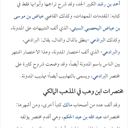
أحمد بن رشد
الكبير الجد، وقد شرح تراجمها وأبوابها فقط في
كتابه: المقدمات الممهدات، وكذلك القاضي
عياض بن موسى
بن عياض اليحصبي السبتي
، الذي ألف التنبيهات على المدونة،
وكذلك
البراذعي
-ينطق بالذال والدال، يقال: البراذعي،
و
البرادعي
- الذي ألف اختصار المدونة، وهذا الاختصار اشتهر
بين الناس باسم المدونة أيضاً، وقد وضعت شروح كثيرة على
مختصر
البرادعي
، ويسمى بالتهذيب أيضاً؛ تهذيب المدونة.
مختصرات ابن وهب في المذهب المالكي
وقد ألف عدد من أصحاب
مالك
كتباً أخرى، ومن أشهرها:
مختصرات
عبد الله بن عبد الحكم
، وهي أقدم مختصر يؤلفه