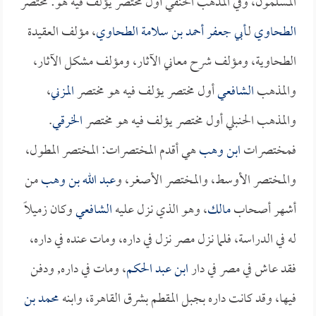
المسلمون، وفي المذهب الحنفي أول مختصر يؤلف فيه هو: مختصر
الطحاوي
لـ
أبي جعفر أحمد بن سلامة الطحاوي
، مؤلف العقيدة
الطحاوية، ومؤلف شرح معاني الآثار، ومؤلف مشكل الآثار،
والمذهب
الشافعي
أول مختصر يؤلف فيه هو مختصر
المزني
،
والمذهب الحنبلي أول مختصر يؤلف فيه هو مختصر
الخرقي
.
فمختصرات
ابن وهب
هي أقدم المختصرات: المختصر المطول،
والمختصر الأوسط، والمختصر الأصغر، و
عبد الله بن وهب
من
أشهر أصحاب
مالك
، وهو الذي نزل عليه
الشافعي
وكان زميلاً
له في الدراسة، فلما نزل مصر نزل في داره، ومات عنده في داره،
فقد عاش في مصر في دار
ابن عبد الحكم
، ومات في داره, ودفن
فيها، وقد كانت داره بجبل المقطم بشرق القاهرة، وابنه
محمد بن