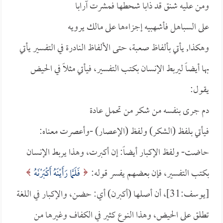
ومن عليه شنق قد ذابا شحطها فمشرت آرابا
على السباهل فأشهبيه إجزاءها على مالك يرويه
وهكذا, يأتي بألفاظ صعبة، حتى الألفاظ النادرة في التفسير يأتي
بها أيضاً ليربط الإنسان بكتب التفسير، فيأتي مثلاً في الحيض
يقول:
دم جرى بنفسه من شكر من تحمل عادة
فيأتي بلفظ (الشكر) ولفظ (الإعصار) -وأعصرت معناه:
حاضت- ولفظ الإكبار أيضاً: إن أكبرت، وهذا يربط الإنسان
بكتب التفسير، فإن بعضهم يفسر قوله:
فَلَمَّا رَأَيْنَهُ أَكْبَرْنَهُ
[يوسف:31]، أن أصلها (أكبرن) أي: حضن، والإكبار في اللغة
تطلق على الحيض، وهذا النوع كثير في الكفاف وغيرها من