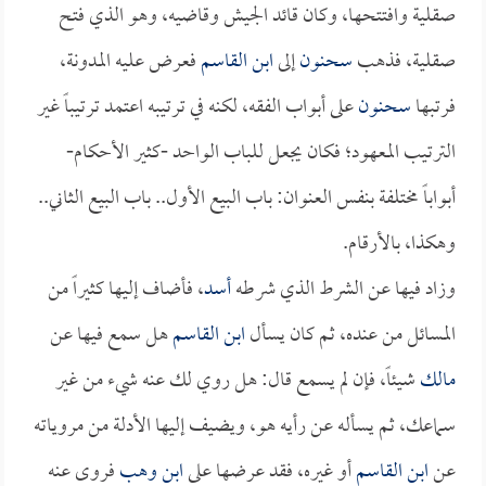
صقلية وافتتحها، وكان قائد الجيش وقاضيه، وهو الذي فتح
صقلية، فذهب
سحنون
إلى
ابن القاسم
فعرض عليه المدونة،
فرتبها
سحنون
على أبواب الفقه، لكنه في ترتيبه اعتمد ترتيباً غير
الترتيب المعهود؛ فكان يجعل للباب الواحد -كثير الأحكام-
أبواباً مختلفة بنفس العنوان: باب البيع الأول.. باب البيع الثاني..
وهكذا، بالأرقام.
وزاد فيها عن الشرط الذي شرطه
أسد
، فأضاف إليها كثيراً من
المسائل من عنده، ثم كان يسأل
ابن القاسم
هل سمع فيها عن
مالك
شيئاً، فإن لم يسمع قال: هل روي لك عنه شيء من غير
سماعك، ثم يسأله عن رأيه هو، ويضيف إليها الأدلة من مروياته
عن
ابن القاسم
أو غيره، فقد عرضها على
ابن وهب
فروى عنه