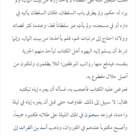
مكث سبعين سنة على القضاء لم يأخذ رزقاً من بيت المال، ولم
يرد له حكم, ولم يطرق باب السلطان، فكان السلطان يأتيه في
داره أو في مسجده، ولم يأتِ هو سلطاناً قط، وعندما كثر قضاته
وولاته احتاج إلى مرتبات لهم، فلم يأخذها من بيت المال، وإنما
شرط أن يسلم إليه اليهود أهل الكتاب ليأخذ منهم الجزية
بنفسه، فيدفع منها رواتب الموظفين؛ لئلا يظلمون ولتكون من
أصل حلال مقطوع به.
فعرض عليه الكتاب فأعجب به، فسأله أن يعيره إياه ليكتبه
فقال: لا سبيل إلى ذلك. ففاوضه حتى قبل أن يعيره إياه في ليلة
واحدة، فوزعه
سحنون
في تلك الليلة على طلابه فكتبوه جميعاً،
وأصبح مكتوباً عندهم في القيروان، وذهب
أسد بن الفرات
إلى