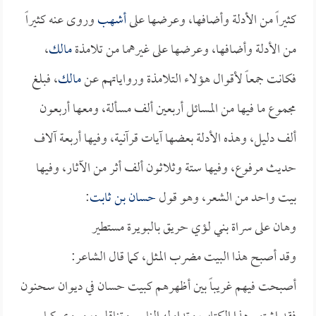
كثيراً من الأدلة وأضافها، وعرضها على
أشهب
وروى عنه كثيراً
من الأدلة وأضافها، وعرضها على غيرهما من تلامذة
مالك
،
فكانت جمعاً لأقوال هؤلاء التلامذة ورواياتهم عن
مالك
، فبلغ
مجموع ما فيها من المسائل أربعين ألف مسألة، ومعها أربعون
ألف دليل، وهذه الأدلة بعضها آيات قرآنية، وفيها أربعة آلاف
حديث مرفوع، وفيها ستة وثلاثون ألف أثر من الآثار، وفيها
بيت واحد من الشعر، وهو قول
حسان بن ثابت
:
وهان على سراة بني لؤي حريق بالبويرة مستطير
وقد أصبح هذا البيت مضرب المثل، كما قال الشاعر:
أصبحت فيهم غريباً بين أظهرهم كبيت حسان في ديوان سحنون