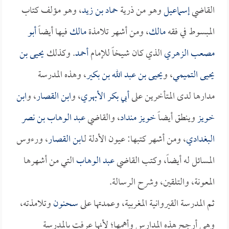
القاضي
إسماعيل
وهو من ذرية
حماد بن زيد
، وهو مؤلف كتاب
المبسوط في فقه
مالك
، ومن أشهر تلامذة
مالك
فيها أيضاً
أبو
مصعب الزهري
الذي كان شيخاً للإمام
أحمد
. وكذلك
يحيى بن
يحيى التميمي
، و
يحيى بن عبد الله بن بكير
، وهذه المدرسة
مدارها لدى المتأخرين على
أبي بكر الأبهري
، و
ابن القصار
، و
ابن
خويز
وينطق أيضاً
خويز منداد
، والقاضي
عبد الوهاب بن نصر
البغدادي
، ومن أشهر كتبها: عيون الأدلة لـ
ابن القصار
، ورءوس
المسائل له أيضاً، وكتب القاضي
عبد الوهاب
التي من أشهرها
المعونة، والتلقين، وشرح الرسالة.
ثم المدرسة القيروانية المغربية، وعمدتها على
سحنون
وتلامذته،
وهي أرجح هذه المدارس وأهمها؛ لأنها عرفت بالمدرسة