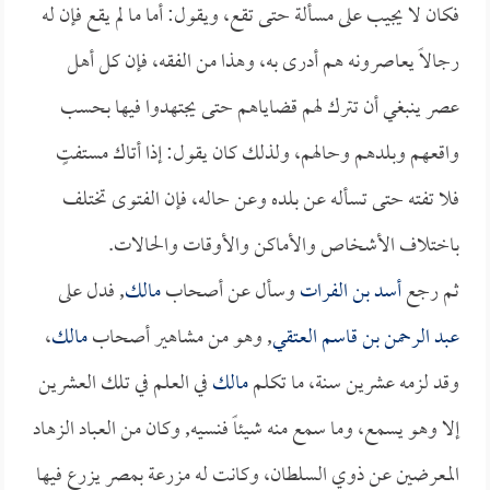
فكان لا يجيب على مسألة حتى تقع، ويقول: أما ما لم يقع فإن له
رجالاً يعاصرونه هم أدرى به، وهذا من الفقه، فإن كل أهل
عصر ينبغي أن تترك لهم قضاياهم حتى يجتهدوا فيها بحسب
واقعهم وبلدهم وحالهم، ولذلك كان يقول: إذا أتاك مستفتٍ
فلا تفته حتى تسأله عن بلده وعن حاله، فإن الفتوى تختلف
باختلاف الأشخاص والأماكن والأوقات والحالات.
ثم رجع
أسد بن الفرات
وسأل عن أصحاب
مالك
, فدل على
عبد الرحمن بن قاسم العتقي
, وهو من مشاهير أصحاب
مالك
،
وقد لزمه عشرين سنة، ما تكلم
مالك
في العلم في تلك العشرين
إلا وهو يسمع، وما سمع منه شيئاً فنسيه, وكان من العباد الزهاد
المعرضين عن ذوي السلطان، وكانت له مزرعة بمصر يزرع فيها