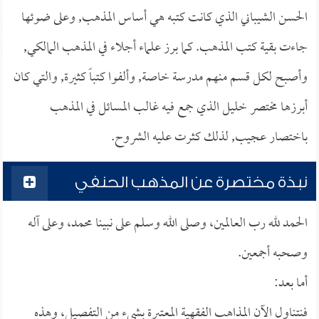
الحسن الشيباني الذي كانت كتبه هي أساس المذهب, وعلى ضوئها
جاءت بقية كتب المذهب. كما برز علماء أجلاء في المذهب المالكي,
وأصبح لكل قسم منهم مدرسة خاصة, وألفوا كتباً كثيرة, والتي كان
أبرزها مختصر خليل الذي جمع فيه غالب المسائل في المذهب
باختصار عجيب, لذلك كثرت عليه الشروح.
نبذة مختصرة عن المذهب الحنفي
الحمد لله رب العالمين، وصلى الله وسلم على نبينا محمد، وعلى آله
وصحبه أجمعين.
أما بعد:
فنتناول الآن المذاهب الفقهية المعتبرة بشيء من التفصيل، وهذه