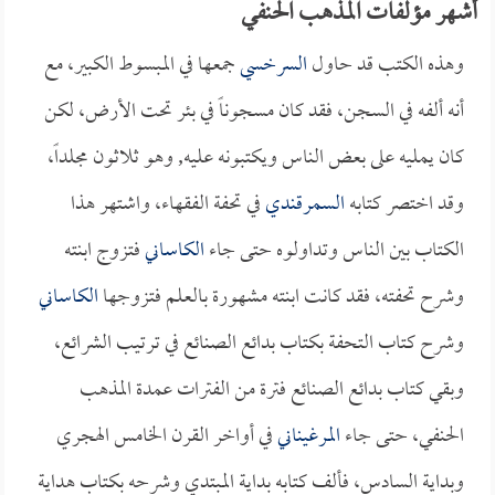
أشهر مؤلفات المذهب الحنفي
وهذه الكتب قد حاول
السرخسي
جمعها في المبسوط الكبير، مع
أنه ألفه في السجن، فقد كان مسجوناً في بئر تحت الأرض، لكن
كان يمليه على بعض الناس ويكتبونه عليه, وهو ثلاثون مجلداً،
وقد اختصر كتابه
السمرقندي
في تحفة الفقهاء، واشتهر هذا
الكتاب بين الناس وتداولوه حتى جاء
الكاساني
فتزوج ابنته
وشرح تحفته، فقد كانت ابنته مشهورة بالعلم فتزوجها
الكاساني
وشرح كتاب التحفة بكتاب بدائع الصنائع في ترتيب الشرائع،
وبقي كتاب بدائع الصنائع فترة من الفترات عمدة المذهب
الحنفي، حتى جاء
المرغيناني
في أواخر القرن الخامس الهجري
وبداية السادس، فألف كتابه بداية المبتدي وشرحه بكتاب هداية