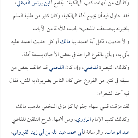
وكذلك من أمهات كتب المالكية: الجامع لـ
ابن يونس الصقلي
،
فقد حاول فيه أن يجمع أدلة المالكية، وكان كثير من طلبة العلم
يلقبونه بمصحف المذهب؛ لجمعه للأدلة من الآيات
والأحاديث، فكل آية اعتمد بها
مالك
أو كل حديث اعتمد عليه
يأتي به، ويأتي بالفرع الواحد في بعض الأحيان بسبعة أدلة.
وكذلك التبصرة
لـلخمي
، وإن كان
اللخمي
قد خالف بعض من
سبقه في كثير من الفروع حتى كان الناس يضربون به المثل، فقال
فيه أحد الشعراء:
لقد مزقت قلبي سهام جفونها كما مزق اللخمي مذهب مالك
وكذلك كتب الإمام
المازري
، ومن أهمها: شرح التلقين للقاضي
عبد الوهاب
، والرسالة لـ
أبي محمد عبد الله بن أبي زيد القيرواني
،