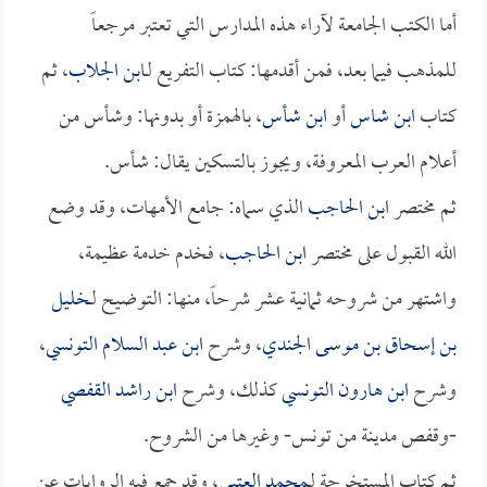
أما الكتب الجامعة لآراء هذه المدارس التي تعتبر مرجعاً
للمذهب فيما بعد، فمن أقدمها: كتاب التفريع لـ
ابن الجلاب
، ثم
كتاب
ابن شاس
أو
ابن شأس
، بالهمزة أو بدونها: وشأس من
أعلام العرب المعروفة، ويجوز بالتسكين يقال: شأس.
ثم مختصر
ابن الحاجب
الذي سماه: جامع الأمهات، وقد وضع
الله القبول على مختصر
ابن الحاجب
، فخدم خدمة عظيمة،
واشتهر من شروحه ثمانية عشر شرحاً، منها: التوضيح لـ
خليل
بن إسحاق بن موسى الجندي
، وشرح
ابن عبد السلام التونسي
،
وشرح
ابن هارون التونسي
كذلك، وشرح
ابن راشد القفصي
-وقفص مدينة من تونس- وغيرها من الشروح.
ثم كتاب المستخرجة لـ
محمد العتبي
، وقد جمع فيه الروايات عن