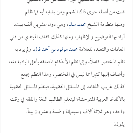
قلت من أصله حوى ذاك الشمم ومن يشابه أبه فما ظلم
ومنها منظومة الشيخ
محمد سالم
، وهي دون عشرين ألف بيت،
أراد بها التوضيح والإظهار، ومنها كذلك كفاف المبتدي من فني
العادات والتعبد، للعلامة
محمد مولود بن أحمد فال
، ولم يرد به
نظم المختصر كاملاً، وإنما نظم الأحكام المتعلقة بأهل البادية منه،
وأضاف إليها كثيراً مما ليس في المختصر، وهذا النظم يجمع
كذلك غريب اللغات إلى المسائل الفقهية، فينظم المسائل الفقهية
بالألفاظ العربية المتوحشة؛ ليتعلم الطالب اللغة والفقه في وقت
واحد، وهو ثلاثة آلاف وسبعمائة وخمسة وعشرون بيتاً.
يقول: