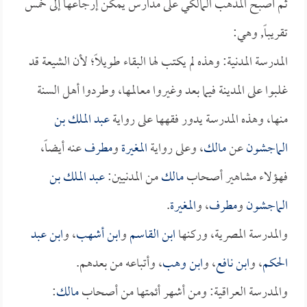
ثم أصبح المذهب المالكي على مدارس يمكن إرجاعها إلى خمس
تقريباً, وهي:
المدرسة المدنية: وهذه لم يكتب لها البقاء طويلاً؛ لأن الشيعة قد
غلبوا على المدينة فيما بعد وغيروا معالمها، وطردوا أهل السنة
منها، وهذه المدرسة يدور فقهها على رواية
عبد الملك بن
الماجشون
عن
مالك
، وعلى رواية
المغيرة
و
مطرف
عنه أيضاً،
فهؤلاء مشاهير أصحاب
مالك
من المدنيين:
عبد الملك بن
الماجشون
و
مطرف
، و
المغيرة
.
والمدرسة المصرية، وركنها
ابن القاسم
و
ابن أشهب
، و
ابن عبد
الحكم
، و
ابن نافع
، و
ابن وهب
، وأتباعه من بعدهم.
والمدرسة العراقية: ومن أشهر أئمتها من أصحاب
مالك
: