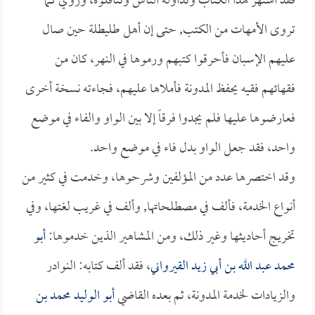
فقد اشتهر هذا الكتاب وتداوله الناس وتناقلوه، وروي كما
تروى الأمهات من الكتب, حتى إن أهل طليطلة حين صال
عليهم الإسبان فأحرقوا كتبهم ورموها في النهر، كان من
فقهائهم فقيه يحفظ المدونة فأملاها عليهم، فجاءته نسخة أخرى
فعارضوها عليها فلم يجدوا فرقاً إلا بين الواو والفاء في موضع
واحد، فقد جعل الواو بدل فاء في موضع واحد.
وقد اختصرها عدد من المؤلفين وشرحوها، وخدمت في كثير من
أنواع الخدمة، فألف في مصطلحاتها, وألف في غريب لغتها، وفي
تخريج أحاديثها وغير ذلك، ومن المشاهير الذين خدموها:
أبو
محمد عبد الله بن أبي زيد القيرواني
، فقد ألف كتابه: النوادر
والزيادات لخدمة المدونة، ثم بعده القاضي
أبو الوليد محمد بن