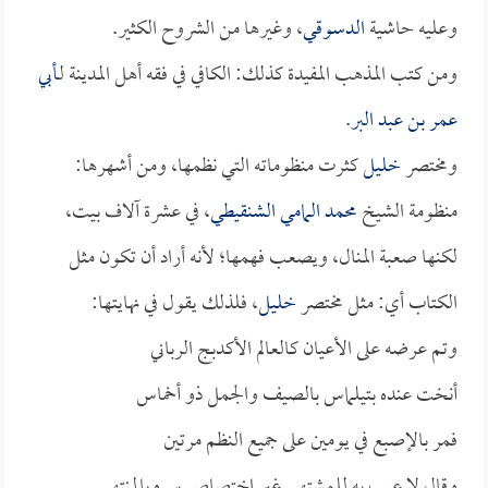
وعليه حاشية
الدسوقي
، وغيرها من الشروح الكثير.
ومن كتب المذهب المفيدة كذلك: الكافي في فقه أهل المدينة لـ
أبي
عمر بن عبد البر
.
ومختصر
خليل
كثرت منظوماته التي نظمها، ومن أشهرها:
منظومة الشيخ
محمد المامي الشنقيطي
، في عشرة آلاف بيت،
لكنها صعبة المنال، ويصعب فهمها؛ لأنه أراد أن تكون مثل
الكتاب أي: مثل مختصر
خليل
، فلذلك يقول في نهايتها:
وتم عرضه على الأعيان كالعالم الأكدبج الرباني
أنخت عنده بتيلماس بالصيف والجمل ذو أخماس
فمر بالإصبع في يومين على جميع النظم مرتين
وقال لا عيب به للمشتهي غير اختصاص سره بالمنتهي