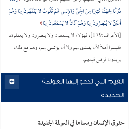
ذَرَأْنَا لِجَهَنَّمَ كَثِيرًا مِنَ الْجِنِّ وَالإِنسِ لَهمْ قُلُوبٌ لا يَفْقَهُونَ بِهَا وَلَهمْ
أَعْيُنٌ لا يُبْصِرُونَ بِهَا وَلَهمْ آذَانٌ لا يَسْمَعُونَ بِهَا
[الأعراف:179]، فهؤلاء لا يسمعون ولا يبصرون ولا يعقلون،
فليسوا أهلاً لأن يقتدى بهم ولا أن يؤتسى بهم، وهم مع ذلك
يريدون فرض قيمهم.
القيم التي تدعو إليها العولمة
الجديدة
حقوق الإنسان ومعناها في العولمة الجديدة