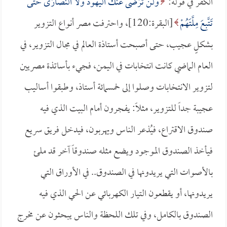
الكفر في قوله:
وَلَنْ تَرْضَى عَنْكَ الْيَهُودُ وَلا النَّصَارَى حَتَّى
تَتَّبِعَ مِلَّتَهُمْ
[البقرة:120]، واحترفت مصر أنواع التزوير
بشكلٍ عجيب، حتى أصبحت أستاذة العالم في مجال التزوير، في
العام الماضي كانت انتخابات في اليمن، فجيء بأساتذة مصريين
لتزوير الانتخابات وصلوا إلى خمسمائة أستاذ، وطبقوا أساليب
عجيبة جداً للتزوير، مثلاً: يفجرون أمام البيت الذي فيه
صندوق الاقتراع، فيُذعر الناس ويهربون، فيدخل فريق سريع
فيأخذ الصندوق الموجود ويضع مثله صندوقاً آخر قد ملئ
بالأصوات التي يريدونها في الصندوق.. في الأوراق التي
يريدونها، أو يقطعون التيار الكهربائي عن الحي الذي فيه
الصندوق بالكامل، وفي تلك اللحظة والناس يبحثون عن مخرج