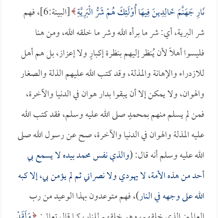
نَارِ جَهَنَّمَ خَالِدِينَ فِيهَا أُوْلَئِكَ هُمْ شَرُّ الْبَرِيَّةِ
[البينة:6]، فهم
شر البرية، أي: شر ما برأه الله وشر ما خلقه الله، ومن هنا
فليسوا أهلاً لأن يُنظر إليهم بنظرة إكبارٍ ولا إعزاز، بل هم أهل
للازدراء والإهانة والمذلة، وقد كتب الله عليهم الذلة والصغار
والهوان، ولا يمكن إلا أن يبقوا بدار هوان في الدنيا والآخرة،
فمن لم يسلم منهم بمحمدٍ صلى الله عليه وسلم، فقد كتب الله
عليه المذلة والهوان في الدنيا والآخرة، صح عن رسول الله صلى
الله عليه وسلم أنه قال: (
والذي نفس محمد بيده لا يسمع بي
أحد من هذه الأمة، لا يهودي ولا نصراني ثم لم يؤمن بي، إلا كبه
الله على وجهه في النار
)، فهم متوعدون بهذا الوعيد من رب
العالمين الذي خلقهم، وهو خلقهم للنار، كما قال تعالى:
وَلَقَدْ