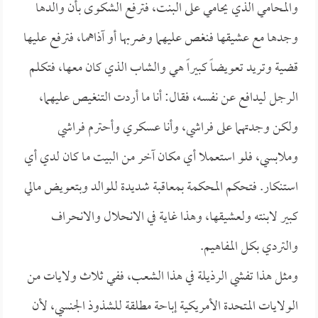
والمحامي الذي يحامي على البنت، فترفع الشكوى بأن والدها
وجدها مع عشيقها فنغص عليهما وضربها أو آذاهما، فترفع عليها
قضية وتريد تعويضاً كبيراً هي والشاب الذي كان معها، فتكلم
الرجل ليدافع عن نفسه، فقال: أنا ما أردت التنغيص عليهما،
ولكن وجدتهما على فراشي، وأنا عسكري وأحترم فراشي
وملابسي، فلو استعملا أي مكان آخر من البيت ما كان لدي أي
استنكار. فتحكم المحكمة بمعاقبة شديدة للوالد وبتعويض مالي
كبير لابنته ولعشيقها، وهذا غاية في الانحلال والانحراف
والتردي بكل المفاهيم.
ومثل هذا تفشي الرذيلة في هذا الشعب، ففي ثلاث ولايات من
الولايات المتحدة الأمريكية إباحة مطلقة للشذوذ الجنسي، لأن