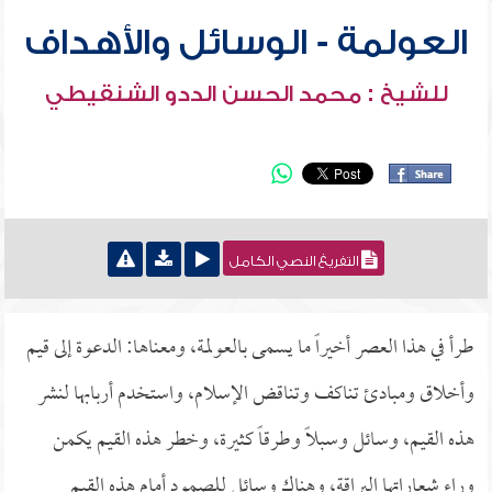
العولمة - الوسائل والأهداف
للشيخ : محمد الحسن الددو الشنقيطي
التفريغ النصي الكامل
طرأ في هذا العصر أخيراً ما يسمى بالعولمة، ومعناها: الدعوة إلى قيم
وأخلاق ومبادئ تناكف وتناقض الإسلام، واستخدم أربابها لنشر
هذه القيم، وسائل وسبلاً وطرقاً كثيرة، وخطر هذه القيم يكمن
وراء شعاراتها البراقة، وهناك وسائل للصمود أمام هذه القيم