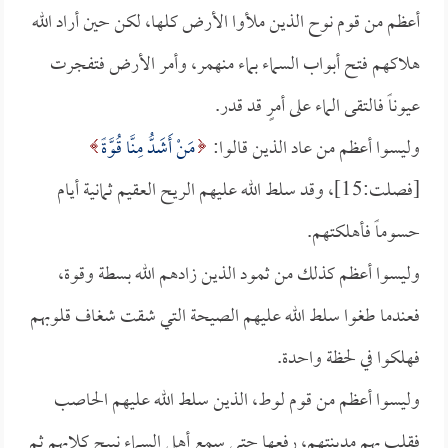
أعظم من قوم نوح الذين ملأوا الأرض كلها، لكن حين أراد الله
هلاكهم فتح أبواب السماء بماء منهمر، وأمر الأرض فتفجرت
عيوناً فالتقى الماء على أمرٍ قد قدر.
وليسوا أعظم من عاد الذين قالوا:
مَنْ أَشَدُّ مِنَّا قُوَّةً
[فصلت:15]، وقد سلط الله عليهم الريح العقيم ثمانية أيام
حسوماً فأهلكتهم.
وليسوا أعظم كذلك من ثمود الذين زادهم الله بسطة وقوة،
فعندما طغوا سلط الله عليهم الصيحة التي شقت شغاف قلوبهم
فهلكوا في لحظة واحدة.
وليسوا أعظم من قوم لوط، الذين سلط الله عليهم الحاصب
فقلب بهم مدينتهم، رفعها حتى سمع أهل السماء نبيح كلابهم ثم