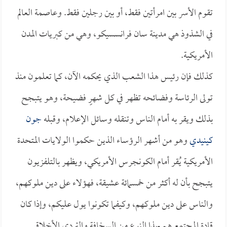
تقوم الأسر بين امرأتين فقط، أو بين رجلين فقط. وعاصمة العالم
في الشذوذ هي مدينة سان فرانسسيكو، وهي من كبريات المدن
الأمريكية.
كذلك فإن رئيس هذا الشعب الذي يحكمه الآن، كما تعلمون منذ
تولى الرئاسة وفضائحه تظهر في كل شهرٍ فضيحة، وهو يتبجح
بذلك ويقر به أمام الناس وتنقله وسائل الإعلام، وقبله
جون
كينيدي
وهو من أشهر الرؤساء الذين حكموا الولايات المتحدة
الأمريكية يُقر أمام الكونجرس الأمريكي، ويظهر بالتلفزيون
يتبجح بأن له أكثر من خمسمائة عشيقة، فهؤلاء على دين ملوكهم،
والناس على دين ملوكهم، وكيفما تكونوا يول عليكم، وإذا كان
قادة المجتمع هم بهذا النوع من السخافة والتردي الأخلاقي