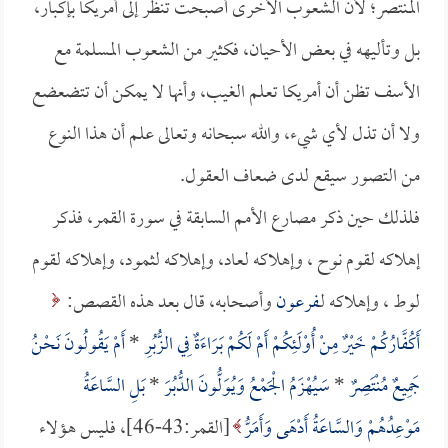
المنتصر؛ لأن الشعوب الأخرى أصبحت تنظر إلى أمريكا بإكبار،
بل وتأليهه في بعض الأحيان، فكثير من الشعوب المسلمة مع
الأسف تظن أن أمريكا تعلم الغيب، وأنها لا يمكن أن تتضعضع
ولا أن تذل لأي شيء، والله سبحانه وتعالى علم أن هذا النوع
من التصور سيقع لدى ضعاف العقول.
فلذلك حين ذكر مصارع الأمم السابقة في سورة القمر، فذكر
إهلاكه لقوم نوح ، وإهلاكه لعاد، وإهلاكه لثمود، وإهلاكه لقوم
لوط ، وإهلاكه لـ
فرعون
وأصحابه، قال بعد هذه القصص:
أَكُفَّارُكُمْ خَيْرٌ مِنْ أُوْلَئِكُمْ أَمْ لَكُمْ بَرَاءَةٌ فِي الزُّبُرِ
*
أَمْ يَقُولُونَ نَحْنُ
جَمِيعٌ مُنْتَصِرٌ
*
سَيُهْزَمُ الْجَمْعُ وَيُوَلُّونَ الدُّبُرَ
*
بَلِ السَّاعَةُ
مَوْعِدُهُمْ وَالسَّاعَةُ أَدْهَى وَأَمَرُّ
[القمر:43-46]، فليس هؤلاء