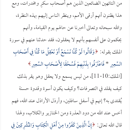
من التائهين الضائعين الذين هم أصحاب سكرٍ ومخدرات، ومع
هذا يظنون أنهم أرقى الأمم، وينظر الناس إليهم بهذه النظرة،
والله سبحانه وتعالى أخبرنا عن حالهم يوم القيامة، وأنهم
يحكمون على أنفسهم بأنهم لا يعقلون، فقد حدثنا عنهم في سورة
الملك بقوله:
وَقَالُوا لَوْ كُنَّا نَسْمَعُ أَوْ نَعْقِلُ مَا كُنَّا فِي أَصْحَابِ
السَّعِيرِ
*
فَاعْتَرَفُوا بِذَنْبِهِمْ فَسُحْقًا لِأَصْحَابِ السَّعِيرِ
[الملك:10-11]، من ليس يسمع ولا يعقل وهو يقر بذلك
كيف يقلد في التصرفات؟ وكيف يكون أسوة وقدوة حسنة
يُقتدى به؟ إنهم في أسفل سافلين، وأرذل الأراذل عند الله، فهم
أخس عند الله من دود العذرة ومن الخنازير والكلاب، ولهذا
قال الله تعالى:
إِنَّ الَّذِينَ كَفَرُوا مِنْ أَهْلِ الْكِتَابِ وَالمُشْرِكِينَ فِي