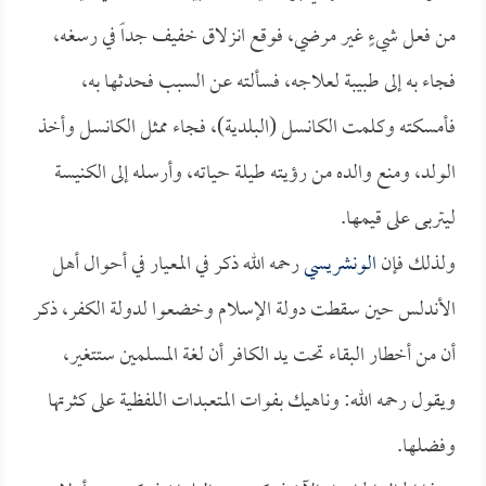
من فعل شيءٍ غير مرضي، فوقع انزلاق خفيف جداً في رسغه،
فجاء به إلى طبيبة لعلاجه، فسألته عن السبب فحدثها به،
فأمسكته وكلمت الكانسل (البلدية)، فجاء ممثل الكانسل وأخذ
الولد، ومنع والده من رؤيته طيلة حياته، وأرسله إلى الكنيسة
ليتربى على قيمها.
ولذلك فإن
الونشريسي
رحمه الله ذكر في المعيار في أحوال أهل
الأندلس حين سقطت دولة الإسلام وخضعوا لدولة الكفر، ذكر
أن من أخطار البقاء تحت يد الكافر أن لغة المسلمين ستتغير،
ويقول رحمه الله: وناهيك بفوات المتعبدات اللفظية على كثرتها
وفضلها.