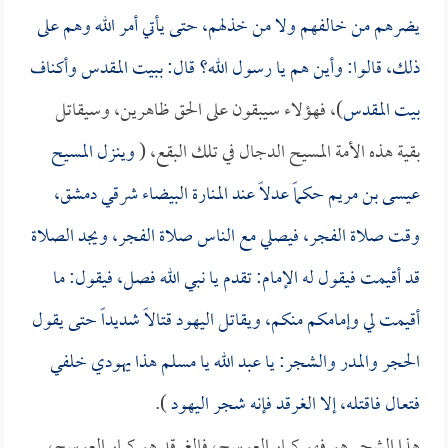
يضرهم من خالفهم ولا من خذلهم، حتى يأتي أمر الله وهم على
ذلك، قالوا: وأين هم يا رسول الله؟ قال: ببيت المقدس وأكناف
بيت المقدس
)، فهؤلاء سيبقون على الحق ظاهرين، وسيقاتل
بقية هذه الأمة المسيح الدجال في تلك البقع، (
وينزل المسيح
عيسى بن مريم حكماً عدلاً عند المنارة البيضاء شرقي دمشق،
وقت صلاة الفجر، فيصلي مع الناس صلاة الفجر، ويجد الصلاة
قد أقيمت فيقول له الإمام: تقدم يا نبي الله فصل، فيقول: ما
أقيمت لي وإمامكم منكم، ويقاتل اليهود قتالاً شديداً حتى يقول
الحجر والمدر والشجر: يا عبد الله يا مسلم هذا يهودي خلفي
فتعال فاقتله، إلا الغرقد فإنه شجر اليهود
).
هذا الشجر هو فهو كبار العوسج، فالغرقد هو كبار العوسج،