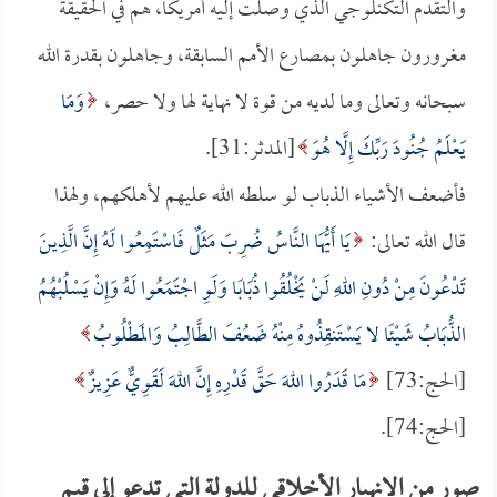
والتقدم التكنلوجي الذي وصلت إليه أمريكا، هم في الحقيقة
مغرورون جاهلون بمصارع الأمم السابقة، وجاهلون بقدرة الله
سبحانه وتعالى وما لديه من قوة لا نهاية لها ولا حصر،
وَمَا
يَعْلَمُ جُنُودَ رَبِّكَ إِلَّا هُوَ
[المدثر:31].
فأضعف الأشياء الذباب لو سلطه الله عليهم لأهلكهم، ولهذا
قال الله تعالى:
يَا أَيُّهَا النَّاسُ ضُرِبَ مَثَلٌ فَاسْتَمِعُوا لَهُ إِنَّ الَّذِينَ
تَدْعُونَ مِنْ دُونِ اللهِ لَنْ يَخْلُقُوا ذُبَابًا وَلَوِ اجْتَمَعُوا لَهُ وَإِنْ يَسْلُبْهُمُ
الذُّبَابُ شَيْئًا لا يَسْتَنقِذُوهُ مِنْهُ ضَعُفَ الطَّالِبُ وَالمَطْلُوبُ
[الحج:73]
مَا قَدَرُوا اللهَ حَقَّ قَدْرِهِ إِنَّ اللهَ لَقَوِيٌّ عَزِيزٌ
[الحج:74].
صور من الانهيار الأخلاقي للدولة التي تدعو إلى قيم