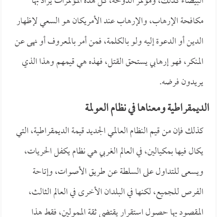
البيضاء كذلك، ومؤتمر الدوحة، كل هذه المؤتمرات يُراد بها
مكافحة الإرهاب، والإرهاب عند الأمريكان هو السعي لإظهار
الدين أو الدعوة إليه ولو بالكلمة، فمن أمر بالمعروف أو نهى عن
المنكر، فهو إرهابي يستحق القتل، فهذه هي قيمهم وهذا الذي
يريدون فرضه.
الديمقراطية ومعناها في نظام العولمة
كذلك فإن من قيم النظام العالمي الجديد قيمة الديمقراطية، التي
يكال فيها بمكيالين، في العالم الغربي هي نظام يكفل الحريات،
ويسعى للتداول على السلطة عن طريق الأصوات، وإتاحة
الفرص للجميع، لكنها في البلدان الأخرى في العالم الثالث،
المقصود بها حصول استقرارٍ يقتضي ثقة الممولين، فقط هذا