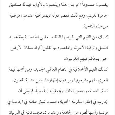
يضعون صندوقاً آخر بدل هذا ويذهبون بالأول، فهناك صناديق
جاهزة لديهم، ومع ذلك فمصر دولة ديمقراطية عندهم، مرضية
من هذه الناحية.
كذلك من القيم التي يفرضها النظام العالمي الجديد: قيمة تحديد
النسل وترقية الأسرة، والمقصود بها تقليل أفراد سكان الأرض
حتى يتحكم فيهم الغربيون.
كذلك القيم الأخلاقية في النظام العالمي الجديد، ومن أهمها قيمة
العري، فهم يشيعونها ويريدون إظهارها، ومن هنا يكافحون
تستر النساء، ويمنعون ذلك ويجعلونه زياً دينياً، فينبغي أن
يحارب في إطار العلمانية الحديثة، فعندما تستر طالبة في الجامعة في
فرنسا رأسها تُطرد من الجامعة، وعندما تتحجب نائبة في البرلمان