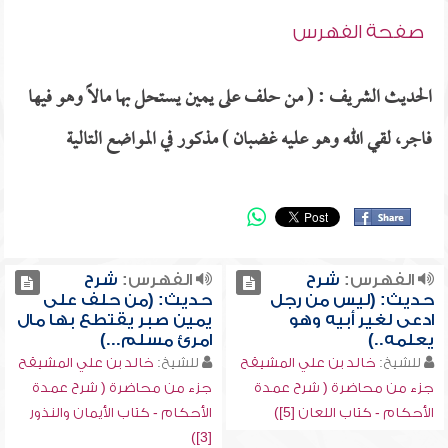
صفحة الفهرس
الحديث الشريف : ( من حلف على يمين يستحل بها مالاً وهو فيها
فاجر، لقي الله وهو عليه غضبان ) مذكور في المواضع التالية
الفهرس:
شرح
الفهرس:
شرح
حديث: (ليس من رجل
حديث: (من حلف على
ادعى لغير أبيه وهو
يمين صبر يقتطع بها مال
يعلمه..)
امرئ مسلم...)
للشيخ:
خالد بن علي المشيقح
للشيخ:
خالد بن علي المشيقح
جزء من محاضرة ( شرح عمدة
جزء من محاضرة ( شرح عمدة
الأحكام - كتاب اللعان [5])
الأحكام - كتاب الأيمان والنذور
[3])