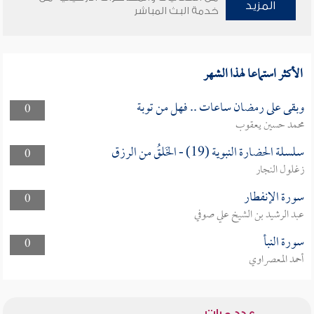
المزيد
خدمة البث المباشر
الأكثر استماعا لهذا الشهر
وبقى على رمضان ساعات .. فهل من توبة
0
محمد حسين يعقوب
سلسلة الحضارة النبوية (19) - الخَلقُ من الرزق
0
زغلول النجار
سورة الإنفطار
0
عبد الرشيد بن الشيخ علي صوفي
سورة النبأ
0
أحمد المعصراوي
عدد مرات