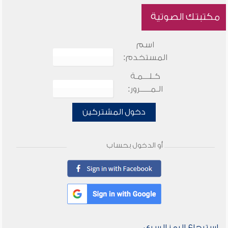
مكتبتك الصوتية
اسم
المستخدم:
كـلـــمـة
الـمـــــرور:
دخول المشتركين
أو الدخول بحساب
استرجاع الرمز السري