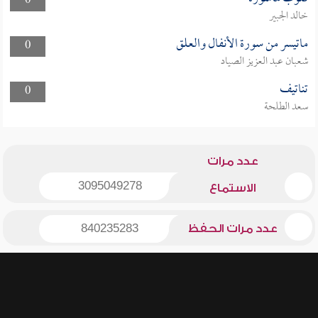
0
خالد الجبير
ماتيسر من سورة الأنفال والعلق
0
شعبان عبد العزيز الصياد
تناتيف
0
سعد الطلحة
عدد مرات
3095049278
الاستماع
عدد مرات الحفظ
840235283