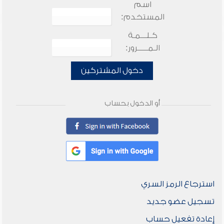
اسم
المستخدم:
كـلـــمـة
الـمـــــرور:
دخول المشتركين
أو الدخول بحساب
استرجاع الرمز السري
تسجيل عضو جديد
إعادة تفعيل حساب