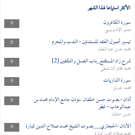
الأكثر استماعا لهذا الشهر
سورة الكافرون
0
معمر الإندونيسي
تيسير أصول الفقه للمبتدئين - الندب والمحرم
0
محمد حسن عبد الغفار
شرح زاد المستقنع_باب الغسل والتكفين [2]
0
محمد مختار الشنقيطي
سورة الذاريات
0
محمد جبريل
أذان - بصوت حسن خلفان. مؤذن جامع الإمام محمد بن
0
عبدالوهاب – قطر
حسن خلفان
الأذان -الحجازي__ بصوت الشيخ محمد صلاح الدين كبارة
0
محمد صلاح الدين كبارة