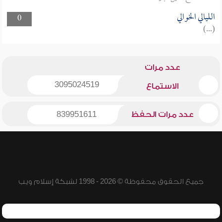
الليالي الخوالي
0
(...)
عدد مرات
3095024519
الاستماع
عدد مرات الحفظ
839951611
جميع الحقوق محفوظة © 2026 - 1998 لشبكة إسلام ويب