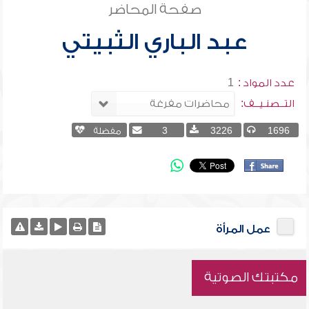
صفحة المحاضر
عبد الباري الثبيتي
عدد المواد :
1
التــصنـيــف:
1696
3226
3
مفضلة
عمل المرأة
مكتبتك الصوتية