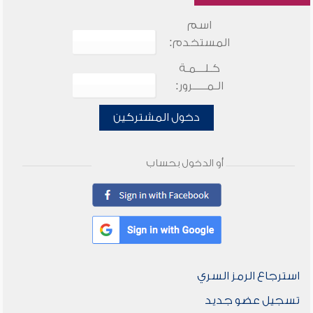
اسم
المستخدم:
كـلـــمـة
الـمـــــرور:
دخول المشتركين
أو الدخول بحساب
استرجاع الرمز السري
تسجيل عضو جديد