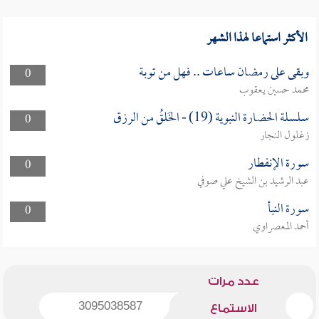
الأكثر استماعا لهذا الشهر
وبقى على رمضان ساعات .. فهل من توبة
0
محمد حسين يعقوب
سلسلة الحضارة النبوية (19) - الخَلقُ من الرزق
0
زغلول النجار
سورة الإنفطار
0
عبد الرشيد بن الشيخ علي صوفي
سورة النبأ
0
أحمد المعصراوي
عدد مرات
3095038587
الاستماع