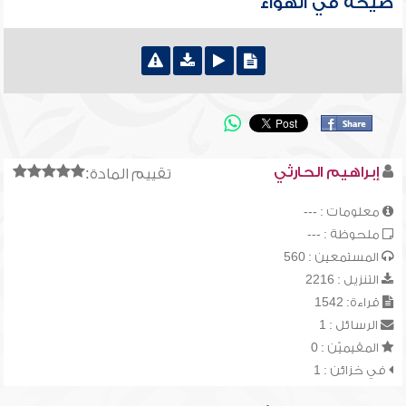
صيحة في الهواء
إبراهيم الحارثي
تقييم المادة:
معلومات : ---
ملحوظة : ---
المستمعين : 560
التنزيل : 2216
قراءة: 1542
الرسائل : 1
المقيميّن : 0
في خزائن : 1