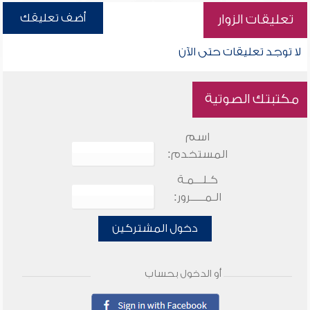
أضف تعليقك
تعليقات الزوار
لا توجد تعليقات حتى الآن
مكتبتك الصوتية
اسم
المستخدم:
كـلـــمـة
الـمـــــرور:
دخول المشتركين
أو الدخول بحساب