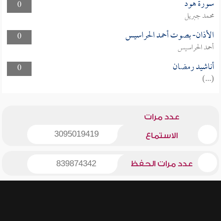
سورة هود
0
محمد جبريل
الأذان- بصوت أحمد الحراسيس
0
أحمد الحراسيس
أناشيد رمضان
0
(...)
عدد مرات
3095019419
الاستماع
عدد مرات الحفظ
839874342