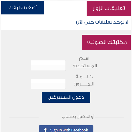
أضف تعليقك
تعليقات الزوار
لا توجد تعليقات حتى الآن
مكتبتك الصوتية
اسم
المستخدم:
كـلـــمـة
الـمـــــرور:
دخول المشتركين
أو الدخول بحساب