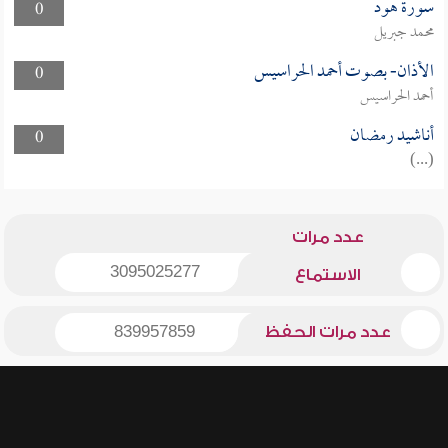
سورة هود
0
محمد جبريل
الأذان- بصوت أحمد الحراسيس
0
أحمد الحراسيس
أناشيد رمضان
0
(...)
عدد مرات
3095025277
الاستماع
عدد مرات الحفظ
839957859