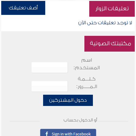
أضف تعليقك
تعليقات الزوار
لا توجد تعليقات حتى الآن
مكتبتك الصوتية
اسم
المستخدم:
كـلـــمـة
الـمـــــرور:
دخول المشتركين
أو الدخول بحساب