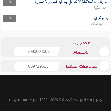
ما جاء أن الملائكة لا تدخل بيتا فيه كلب ولا صورة
0
أحمد حطيبة
يا مركزي
0
أبو عبد الملك
عدد مرات
3095004503
الاستماع
عدد مرات الحفظ
839729613
جميع الحقوق محفوظة © 2026 - 1998 لشبكة إسلام ويب