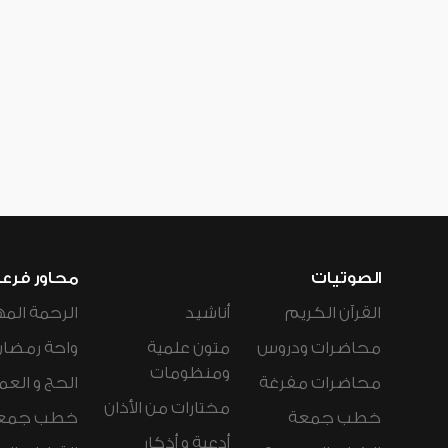
الصوتيات
محاور فرع
القرآن الكريم
أناشيد
الرحمة المه
محاضرات ودروس
متون علمية
واحة رمضان
ومنظومات
محاضرات مفرغة
الحج و العم
مختارات من الأذان
خطب جمعة
خطب جمع
أدعية و أذكار