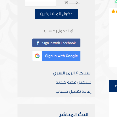
الـمـــــرور:
دخول المشتركين
أو الدخول بحساب
استرجاع الرمز السري
تسجيل عضو جديد
إعادة تفعيل حساب
البث المباشر