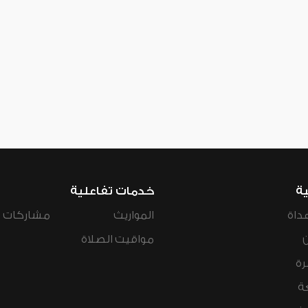
ية
خدمات تفاعلية
داة
المواريث
مشاركات ال
مواقيت الصلاة
رة
ة