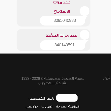
عدد مرات
الاستماع
3095040933
عدد مرات الحفظ
840140591
زوار
جميع الحقوق محفوظة © 2026 - 1998
لشبكة إسلام ويب
وثيقة الخصوصية
اتفاقية الخدمة
اتصل بنا
من نحن