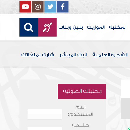
المكتبة
المواريث
بنين وبنات
الشجرة العلمية
البث المباشر
شارك بملفاتك
مكتبتك الصوتية
اسم
المستخدم:
كـلـــمـة