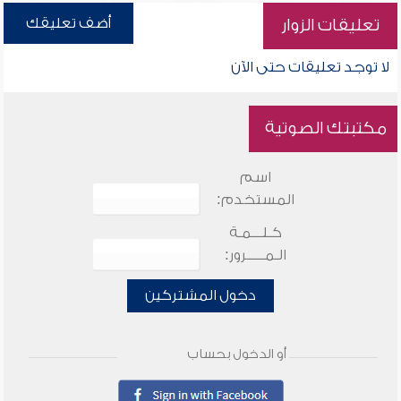
أضف تعليقك
تعليقات الزوار
لا توجد تعليقات حتى الآن
مكتبتك الصوتية
اسم
المستخدم:
كـلـــمـة
الـمـــــرور:
دخول المشتركين
أو الدخول بحساب