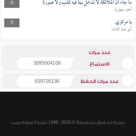
ما جاء أن الملائكة لا تدخل بيتا فيه كلب ولا صورة
0
أحمد حطيبة
يا مركزي
0
أبو عبد الملك
عدد مرات
3095004108
الاستماع
عدد مرات الحفظ
839726136
جميع الحقوق محفوظة © 2026 - 1998 لشبكة إسلام ويب