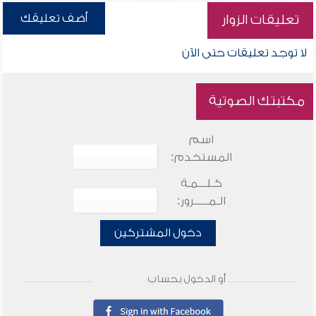
أضف تعليقك
تعليقات الزوار
لا توجد تعليقات حتى الآن
مكتبتك الصوتية
اسم
المستخدم:
كـلـــمـة
الـمـــــرور:
دخول المشتركين
أو الدخول بحساب