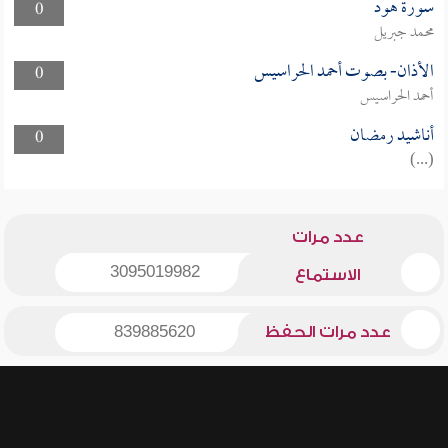
سورة هود
0
محمد جبريل
الأذان- بصوت أحمد الحراسيس
0
أحمد الحراسيس
أناشيد رمضان
0
(...)
عدد مرات
3095019982
الاستماع
عدد مرات الحفظ
839885620